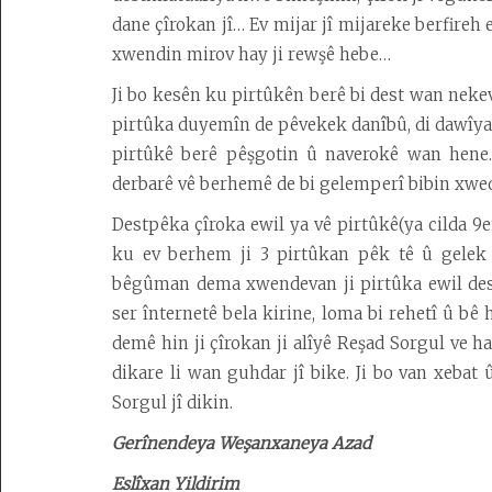
Derbarê
dane çîrokan jî… Ev mijar jî mijareke berfireh
malperê
xwendin mirov hay ji rewşê hebe…
de
Ji bo kesên ku pirtûkên berê bi dest wan nekev
pirtûka duyemîn de pêvekek danîbû, di dawîya 
pirtûkê berê pêşgotin û naverokê wan hene.
derbarê vê berhemê de bi gelemperî bibin xwed
Destpêka çîroka ewil ya vê pirtûkê(ya cilda 9em
ku ev berhem ji 3 pirtûkan pêk tê û gelek 
bêgûman dema xwendevan ji pirtûka ewil dest
ser înternetê bela kirine, loma bi rehetî û 
demê hin ji çîrokan ji alîyê Reşad Sorgul ve h
dikare li wan guhdar jî bike. Ji bo van xeba
Sorgul jî dikin.
Gerînendeya Weşanxaneya Azad
Eslîxan Yildirim