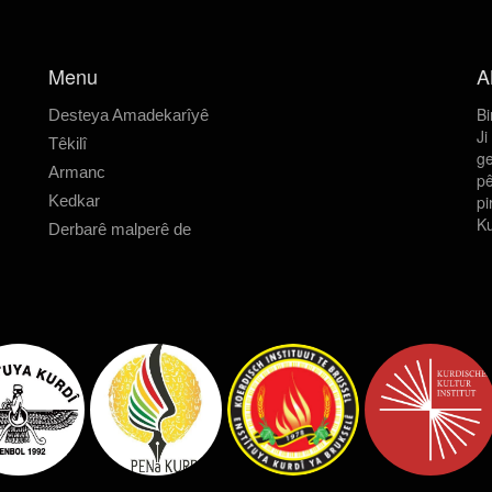
Menu
A
Bi
Desteya Amadekarîyê
Ji
Têkilî
ge
Armanc
pê
Kedkar
pi
Ku
Derbarê malperê de