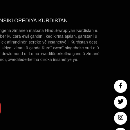
NSIKLOPEDIYA KURDISTAN
ngeha zimanên malbata HindûEwrûpîyan Kurdistan e.
 ber ku cara ewil çandinî, kedîkirina ajalan, şaristanî û
lek afirandinên sereke yê insanetiyê li Kurdistan dest
 kiriye; ziman û çanda Kurdî xwedî bingeheke xurt e û
r dewlemend e. Loma xwedîlêderketina çand û zimanê
rdî, xwedîlêderketina dîroka insanetiyê ye.