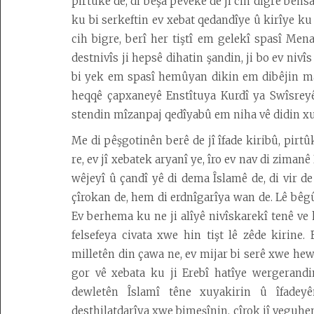
û
pirtûkê de, di beşa pêvekê de jî cih digre behs
Huner
ku bi serkeftin ev xebat qedandîye û kirîye 
cih bigre, berî her tiştî em gelekî spasî Men
Wêje
destnivîs ji hepsê dihatin şandin, ji bo ev niv
Kurdolojî
bi yek em spasî hemûyan dikin em dibêjin mal
heqqê çapxaneyê Enstîtuya Kurdî ya Swîsreyê 
Vîdeo
stendin mîzanpaj qedîyabû em niha vê didin xu
Erdnîgarî
Me di pêşgotinên berê de jî îfade kiribû, pir
re, ev jî xebatek aryanî ye, îro ev nav di ziman
wêjeyî û çandî yê di dema Îslamê de, di vir d
Desteya
çîrokan de, hem di erdnîgarîya wan de. Lê bêg
Amadekarîyê
Ev berhema ku ne ji alîyê nivîskarekî tenê ve 
Têkilî
felsefeya civata xwe hin tişt lê zêde kirine
milletên din çawa ne, ev mijar bi serê xwe hewc
Armanc
gor vê xebata ku ji Erebî hatîye wergerandi
Kedkar
dewletên Îslamî têne xuyakirin û îfadey
desthilatdarîya xwe bimeşînin, çîrok jî veguhe