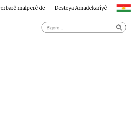
erbarê malperê de
Desteya Amadekarîyê