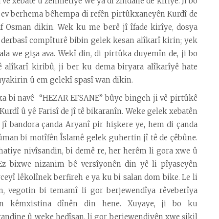
a vê xebatê û zehmetîyê wê ya di zindanê de kirîye. Ji bo
ku ev berhema bêhempa di refên pirtûkxaneyên Kurdî de
af Osman dikin. Wek ku me berê jî îfade kirîye, dosya
îs derbasî compîturê bibin gelek kesan alîkarî kirin; yek
a we gişa ava. Wekî din, di pirtûka duyemîn de, ji bo
alîkarî kiribû, ji ber ku dema biryara alîkarîyê hate
yakirin û em gelekî spasî wan dikin.
tûka bi navê “HEZAR EFSANE” bûye bingeh ji vê pirtûkê
ê Kurdî û yê Farisî de jî tê bikaranîn. Weke gelek xebatên
e jî bandora çanda Aryanî pir hişkere ye, hem di çanda
ûman bi motîfên Îslamê gelek guhertin jî tê de çêbûne.
hatiye nivîsandin, bi demê re, her herêm li gora xwe û
. Ez bixwe nizanim bê versîyonên din yê li pîyaseyên
eyî lêkolînek berfireh e ya ku bi salan dom bike. Le li
n, vegotin bi temamî li gor berjewendîya rêveberîya
ên kêmxistina dînên din hene. Xuyaye, ji bo ku
randine û weke hedîsan, li gor berjewendiyên xwe şikil