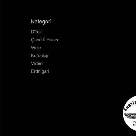
Kategorî
Dîrok
Çand û Huner
Wêje
Kurdolojî
Vîdeo
Erdnîgarî