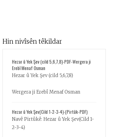
Hin nivîsên têkildar
Hezar û Yek Şev (cild 5,6,7,8)-PDF-Wergera ji
Erebî Menaf Osman
Hezar û Yek Şev (cild 5,6,7,8)
Wergera ji Erebî Menaf Osman
Hezar û Yek Şev(Cild 1-2-3-4)-(Pirtûk-PDF)
Navê Pirtûkê: Hezar û Yek Şev(Cild 1-
2-3-4)