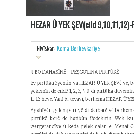
Berhemên
Çandî
û
HEZAR Û YEK ŞEV(cild 9,10,11,12)-
Hunerî
Çek
û
Nivîskar:
Koma Berhevkarîyê
Libsên
Kurdan
Orf
JI BO DANASÎNÊ - PÊŞGOTINA PIRTÛKÊ
û
Ev pirtûka 3yemîn ya HEZAR Û YEK ŞEVê ye, ber
Adetên
Kurdan
yekemîn de cildê 1, 2, 3, 4 û di pirtûka duyemîn de 
11, 12 heye. Yanî bi tevayî, berhema HEZAR Û YEK
Agahîyên gelemperî yê di derbarê vê berhema
Dîrok
pirtûkê berê de hatibûn îfadekirin. Wek k
Çand
wergerandîye û keda gelek salan e. Menaf 