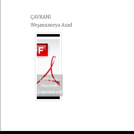
ÇAVKANİ
Weşanxaneya Azad
1001 Şev -
Naverok-
Çapxane.pdf