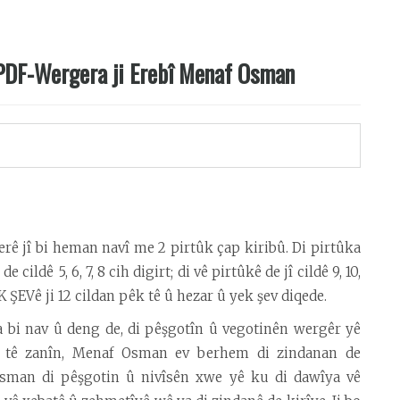
PDF-Wergera ji Erebî Menaf Osman
ê jî bi heman navî me 2 pirtûk çap kiribû. Di pirtûka
cildê 5, 6, 7, 8 cih digirt; di vê pirtûkê de jî cildê 9, 10,
 ŞEVê ji 12 cildan pêk tê û hezar û yek şev diqede.
 bi nav û deng de, di pêşgotîn û vegotinên wergêr yê
u tê zanîn, Menaf Osman ev berhem di zindanan de
Osman di pêşgotin û nivîsên xwe yê ku di dawîya vê