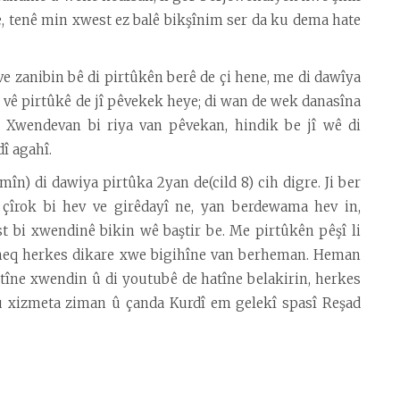
 e, tenê min xwest ez balê bikşînim ser da ku dema hate
e zanibin bê di pirtûkên berê de çi hene, me di dawîya
vê pirtûkê de jî pêvekek heye; di wan de wek danasîna
 Xwendevan bi riya van pêvekan, hindik be jî wê di
î agahî.
în) di dawiya pirtûka 2yan de(cild 8) cih digre. Ji ber
çîrok bi hev ve girêdayî ne, yan berdewama hev in,
 bi xwendinê bikin wê baştir be. Me pirtûkên pêşî li
bê heq herkes dikare xwe bigihîne van berheman. Heman
atîne xwendin û di youtubê de hatîne belakirin, herkes
t û xizmeta ziman û çanda Kurdî em gelekî spasî Reşad