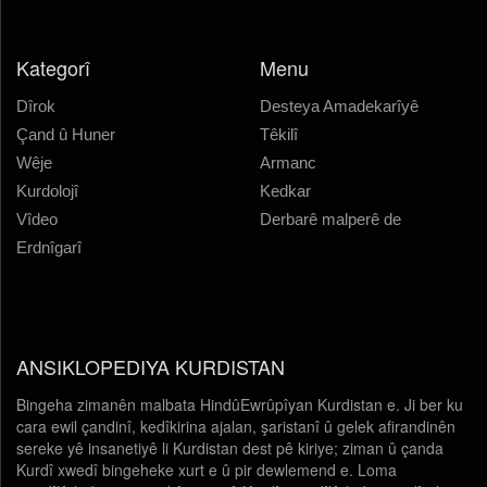
Kategorî
Menu
Dîrok
Desteya Amadekarîyê
Çand û Huner
Têkilî
Wêje
Armanc
Kurdolojî
Kedkar
Vîdeo
Derbarê malperê de
Erdnîgarî
ANSIKLOPEDIYA KURDISTAN
Bingeha zimanên malbata HindûEwrûpîyan Kurdistan e. Ji ber ku
cara ewil çandinî, kedîkirina ajalan, şaristanî û gelek afirandinên
sereke yê insanetiyê li Kurdistan dest pê kiriye; ziman û çanda
Kurdî xwedî bingeheke xurt e û pir dewlemend e. Loma