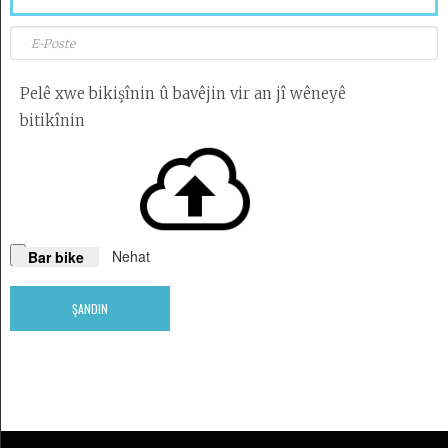
Desteya
Amadekarîyê
Pelê xwe bikişînin û bavêjin vir an jî wêneyê
bitikînin
Têkilî
Armanc
Kedkar
Derbarê
malperê
de
ŞANDIN