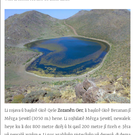
Li rojava û başûrê Girê Qele
Zozanên Ger
; li başûrê Girê Beranan jî
Mêrga Şewitî (3050 m.) hene. Li rojhilatê Mêrga Şewitî, newalek
heye ku li dor 800 metre dirêj û bi qasî 200 metre jî fireh e. Jêra
vê newalê avzêm e. Li gor agahîyên niştecîyên vê deverê, di dema