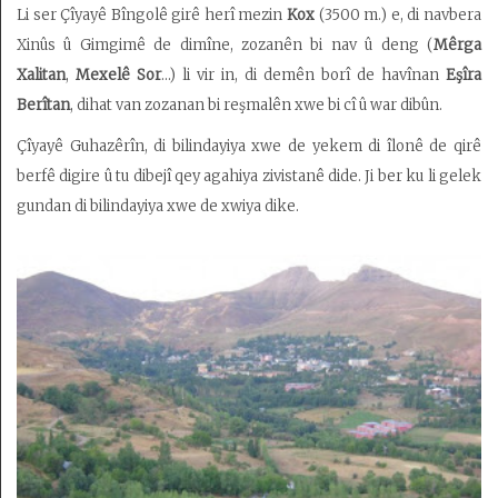
Li ser Çîyayê Bîngolê girê herî mezin
Kox
(3500 m.) e, di navbera
Xinûs û Gimgimê de dimîne, zozanên bi nav û deng (
Mêrga
Xalitan
,
Mexelê Sor
…) li vir in, di demên borî de havînan
Eşîra
Berîtan
, dihat van zozanan bi reşmalên xwe bi cî û war dibûn.
Çîyayê Guhazêrîn, di bilindayiya xwe de yekem di îlonê de qirê
berfê digire û tu dibejî qey agahiya zivistanê dide. Ji ber ku li gelek
gundan di bilindayiya xwe de xwiya dike.