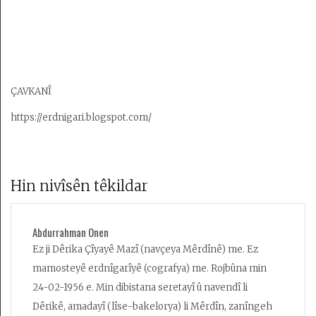
ÇAVKANÎ
https://erdnigari.blogspot.com/
Hin nivîsên têkildar
Abdurrahman Onen
Ez ji Dêrika Çîyayê Mazî (navçeya Mêrdînê) me. Ez
mamosteyê erdnîgarîyê (cografya) me. Rojbûna min
24-02-1956 e. Min dibistana seretayî û navendî li
Dêrikê, amadayî (lîse-bakelorya) li Mêrdîn, zanîngeh