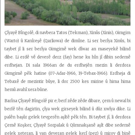
Çîyayê Bîngolê, di navbera Tatos (Tekman), Xinûs (Xinis), Gimgim
(Warto) û Kanîreşê (Qarliowa) de dimîne. Li ser berîya Xinûs, bi
taybet jî li ser berîya Gimgimê wek dîwar an maseyekê bilind
dibe. Li erdê vê deverê derz (fay) hene ku hîn jî dibin sedemê
erdhejan. Di sala 1966an de du erdhejên mezin li derdora
Gimgimê pêk hatine (07-Adar-1966, 19-Tebax-1966). Erdheja di
Tebaxê de mezintir bûye, li dor 2500 kes mirine û hima hima
hemû avahî xera bûne.
Barîna Çîyayê Bîngolê pir e; berf zêde zêde dibare, çem û newal bi
berfê tên dagirtin, çîya wek girseyek bilind û dûz xwîya dike. Li
palên başûr gelek tevgerên aşîtê pêk tên. Bi taybet jî, li derdora
Çemê Koşker, Çîyayê Sorpalak û Qûmnakşanê aşît dibe sedemê
gelek xeteran, li van deveran gelek kerî (pez) û mirov di binê