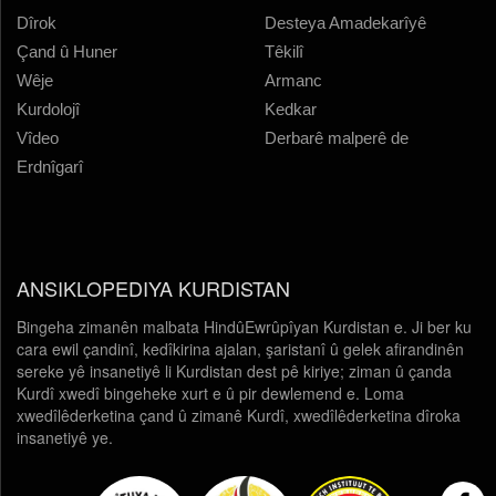
Dîrok
Desteya Amadekarîyê
Çand û Huner
Têkilî
Wêje
Armanc
Kurdolojî
Kedkar
Vîdeo
Derbarê malperê de
Erdnîgarî
ANSIKLOPEDIYA KURDISTAN
Bingeha zimanên malbata HindûEwrûpîyan Kurdistan e. Ji ber ku
cara ewil çandinî, kedîkirina ajalan, şaristanî û gelek afirandinên
sereke yê insanetiyê li Kurdistan dest pê kiriye; ziman û çanda
Kurdî xwedî bingeheke xurt e û pir dewlemend e. Loma
xwedîlêderketina çand û zimanê Kurdî, xwedîlêderketina dîroka
insanetiyê ye.