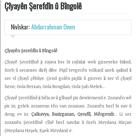
Kurdistan
Çîyayên Şerefdîn û Bîngolê
Erdnîgariya
Dîrokî
Nivîskar:
Abdurrahman Onen
Dîrok
Çîyayên Şerefdîn û Bîngolê
Çand
Çîyayê Şerefdînê ji rojava ber bi rojhilat wek girseyeke bilind,
û
Huner
fireh û seranser dirêj dibe. Piştî tevgerên volkanî axek qalind li
ser vî çîyayî çêbûye. Çend golên piçûk û girover li ser vî çîyayî
Wêje
hene; Gola Berxan, Gola Bongilan, Gola Şah Melek…
Kurdolojî
Çîyayê Şerefdînê ji hêla av û gîhayê pir dewlemend e. Zozanên wê
Vîdeo
pir in, gelek zozanvan tên van zozanan. Zozanên herî bi nav û
deng ev in:
Çalkavya, Bazirganan, Qendîl, Mêrgemîr
… Li ser
Erdnîgarî
zozanên Şerefdînê cîhê herî navdar û fireh Meydana Hirçan
(Meydana Heşek, Eşek Meydani) e.