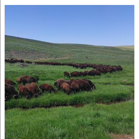
Desteya
Amadekarîyê
Têkilî
Armanc
Kedkar
Derbarê
malperê
de