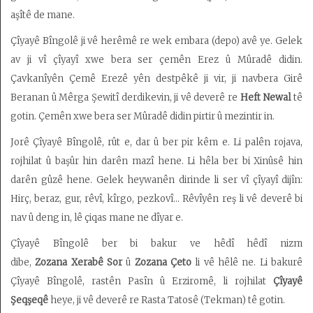
aşîtê de mane.
Çîyayê Bîngolê ji vê herêmê re wek embara (depo) avê ye. Gelek
av ji vî çîyayî xwe bera ser çemên Erez û Mûradê didin.
Çavkanîyên Çemê Erezê yên destpêkê ji vir, ji navbera Girê
Beranan û Mêrga Şewitî derdikevin, ji vê deverê re
Heft Newal
tê
gotin. Çemên xwe bera ser Mûradê didin pirtir û mezintir in.
Jorê Çîyayê Bîngolê, rût e, dar û ber pir kêm e. Li palên rojava,
rojhilat û başûr hin darên mazî hene. Li hêla ber bi Xinûsê hin
darên gûzê hene. Gelek heywanên dirinde li ser vî çîyayî dijîn:
Hirç, beraz, gur, rêvî, kîrgo, pezkovî… Rêvîyên reş li vê deverê bi
nav û deng in, lê çiqas mane ne dîyar e.
Çîyayê Bîngolê ber bi bakur ve hêdî hêdî nizm
dibe,
Zozana
Xerabê Sor
û
Zozana Çeto
li vê hêlê ne. Li bakurê
Çîyayê Bîngolê, rastên Pasîn û Erziromê, li rojhilat
Çîyayê
Şeqşeqê
heye, ji vê deverê re Rasta Tatosê (Tekman) tê gotin.