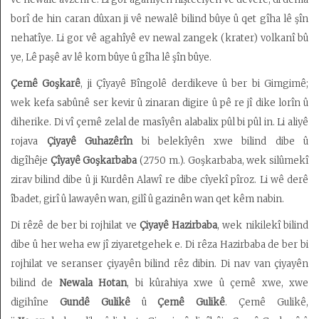
borî de hin caran dûxan ji vê newalê bilind bûye û qet gîha lê şîn
nehatîye. Li gor vê agahîyê ev newal zangek (krater) volkanî bû
ye, Lê paşê av lê kom bûye û gîha lê şîn bûye.
Çemê Goşkarê
, ji Çîyayê Bîngolê derdikeve û ber bi Gimgimê;
wek kefa sabûnê ser kevir û zinaran digire û pê re jî dike lorîn û
diherike. Di vî çemê zelal de masîyên alabalix pûl bi pûl in. Li aliyê
rojava
Çiyayê Guhazêrîn
bi belekîyên xwe bilind dibe û
digîhêje
Çîyayê Goşkarbaba
(2750 m.). Goşkarbaba, wek silûmekî
zirav bilind dibe û ji Kurdên Alawî re dibe cîyekî pîroz. Li wê derê
îbadet, girî û lawayên wan, gilî û gazinên wan qet kêm nabin.
Di rêzê de ber bi rojhilat ve
Çiyayê Hazirbaba
, wek nikilekî bilind
dibe û her weha ew jî ziyaretgehek e. Di rêza Hazirbaba de ber bi
rojhilat ve seranser çiyayên bilind rêz dibin. Di nav van çiyayên
bilind de
Newala Hotan
, bi kûrahiya xwe û çemê xwe, xwe
digihîne
Gundê Gulikê
û
Çemê Gulikê
. Çemê Gulikê,