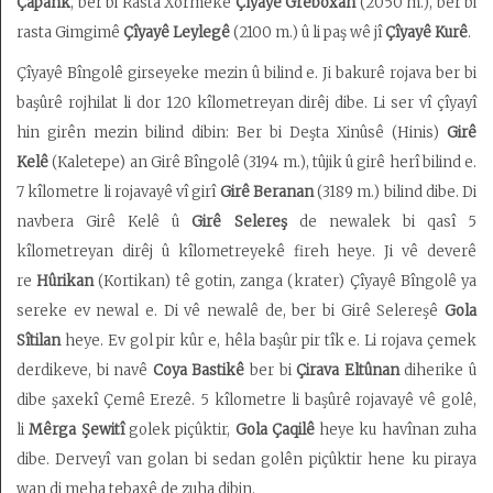
Çapank
, ber bi Rasta Xormekê
Çîyayê Greboxan
(2050 m.), ber bi
rasta Gimgimê
Çîyayê Leylegê
(2100 m.) û li paş wê jî
Çîyayê Kurê
.
Çîyayê Bîngolê girseyeke mezin û bilind e. Ji bakurê rojava ber bi
başûrê rojhilat li dor 120 kîlometreyan dirêj dibe. Li ser vî çîyayî
hin girên mezin bilind dibin: Ber bi Deşta Xinûsê (Hinis)
Girê
Kelê
(Kaletepe) an Girê Bîngolê (3194 m.), tûjik û girê herî bilind e.
7 kîlometre li rojavayê vî girî
Girê Beranan
(3189 m.) bilind dibe. Di
navbera Girê Kelê û
Girê Selereş
de newalek bi qasî 5
kîlometreyan dirêj û kîlometreyekê fireh heye. Ji vê deverê
re
Hûrikan
(Kortikan) tê gotin, zanga (krater) Çîyayê Bîngolê ya
sereke ev newal e. Di vê newalê de, ber bi Girê Selereşê
Gola
Sîtilan
heye. Ev gol pir kûr e, hêla başûr pir tîk e. Li rojava çemek
derdikeve, bi navê
Coya Bastikê
ber bi
Çirava Eltûnan
diherike û
dibe şaxekî Çemê Erezê. 5 kîlometre li başûrê rojavayê vê golê,
li
Mêrga Şewitî
golek piçûktir,
Gola Çaqilê
heye ku havînan zuha
dibe. Derveyî van golan bi sedan golên piçûktir hene ku piraya
wan di meha tebaxê de zuha dibin.