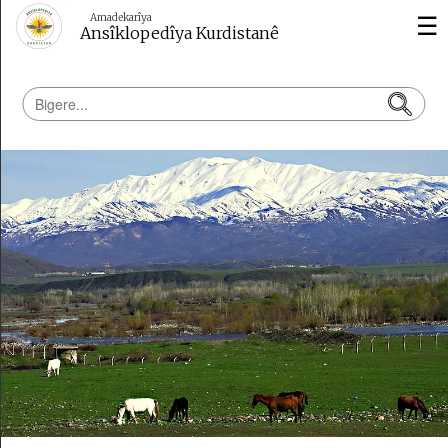
☰
Amadekarîya
Ansîklopedîya Kurdistanê
Îklîm
û
Çandinî
Çemên
Kurdistan
Çiyayên
Kurdistan
Bajarên
Kurdistan
Sînorên