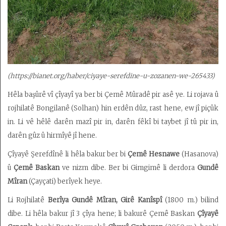
(https://bianet.org/haber/ciyaye-serefdine-u-zozanen-we-265433)
Hêla başûrê vî çîyayî ya ber bi Çemê Mûradê pir asê ye. Li rojava û
rojhilatê Bongilanê (Solhan) hin erdên dûz, rast hene, ew jî piçûk
in. Li vê hêlê darên mazî pir in, darên fêkî bi taybet jî tû pir in,
darên gûz û hirmîyê jî hene.
Çîyayê Şerefdînê li hêla bakur ber bi
Çemê Hesnawe
(Hasanova)
û
Çemê Baskan
ve nizm dibe. Ber bi Gimgimê li derdora
Gundê
Mîran
(Çayçati) berîyek heye.
Li Rojhilatê
Berîya Gundê Mîran,
Girê Kanîspî
(1800 m.) bilind
dibe. Li hêla bakur jî 3 çîya hene; li bakurê Çemê Baskan
Çîyayê