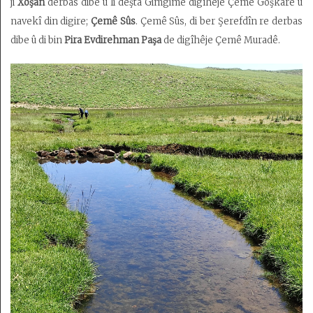
ji
Xoşan
derbas dibe û li deşta Gimgimê digîhêje Çemê Goşkarê û
navekî din digire;
Çemê Sûs
. Çemê Sûs, di ber Şerefdîn re derbas
dibe û di bin
Pira Evdirehman Paşa
de digîhêje Çemê Muradê.