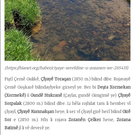
(https://bianet.org/haber/ciyaye-serefdine-u-zozanen-we-265433)
Piştî Çemê Gulikê,
Çîyayê Toraqan
(2850 m.) bilind dibe. Rojavayê
Çemê Goşkarê bilindayîyeke girseyî ye. Ber bi
Deşta Xormekan
(Xormekê)
û
Gundê Stukranê
(Çaylar, gundê Gimgimê ye)
Çîyayê
Sorpalak
(2800 m.) bilind dibe. Li hêla rojhilat tam li hember vî
çîyayî,
Çîyayê Kumnakşan
heye, li ser vî çîyayî girê herî bilind
Girê
Sor
e (2850 m.). Hîn li rojava
Zozanên Çelker
hene,
Zozana
Batimê
jî li vê deverê ye.