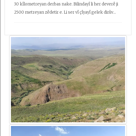
30 kîlometreyan derbas nake. Bilindayî li her deverê ji
2500 metreyan zêdetir e. Li ser vî çîyayî gelek dirûv
(şikil) û golên bi maşîna cemedê çêbûnin hene. Gelek
gir, qot û çîyayên bilind li ser vî rêzeçîyayî hene