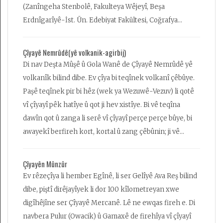
(Zanîngeha Stenbolê, Fakulteya Wêjeyî, Beşa
Erdnîgarîyê-İst. Ün. Edebiyat Fakültesi, Coğrafya
Bölümü) li Stenbolê xwendin...
Çîyayê Nemrûdê(yê volkanik-agirbij)
Di nav Deşta Mûşê û Gola Wanê de Çîyayê Nemrûdê yê
volkanîk bilind dibe. Ev çîya bi teqînek volkanî çêbûye.
Paşê teqînek pir bi hêz (wek ya Wezuwê-Vezuv) li qotê
vî çîyayî pêk hatîye û qot ji hev xistîye. Bi vê teqîna
dawîn qot û zanga li serê vî çîyayî perçe perçe bûye, bi
awayekî berfireh kort, kortal û zang çêbûnin; ji vê
rewşê re qaldera tê gotin. Berî vê teqîna dawîn
bilindayîya Nemrûdê li dor 5 hezar metreyan bûye, lê
Çîyayên Mûnzûr
piştî teqînê daketîye 3100 metreyan, ango bi vê teqîna
Ev rêzeçîya li hember Egînê, li ser Gelîyê Ava Reş bilind
dawîn re li dor 2 hezar metre bilindayî bi hewa ketîye û
dibe, piştî dirêjayîyek li dor 100 kîlometreyan xwe
li derdor belav bûye. Di nav qalderayên Dinyê yên herî
digîhêjîne ser Çîyayê Mercanê. Lê ne ewqas fireh e. Di
mezin de yek jê jî Qalderaya Nemrûdê ye.
navbera Pulur (Owacik) û Gamaxê de firehîya vî çîyayî