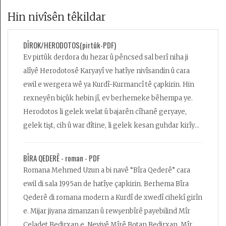
Hin nivîsên têkildar
DÎROK/HERODOTOS(pirtûk-PDF)
Ev pirtûk derdora du hezar û pêncsed sal berî niha ji
alîyê Herodotosê Karyayî ve hatîye nivîsandin û cara
ewil e wergera wê ya Kurdî-Kurmancî tê çapkirin. Hin
rexneyên biçûk hebin jî, ev berhemeke bêhempa ye.
Herodotos li gelek welat û bajarên cîhanê geryaye,
gelek tişt, cih û war dîtine, li gelek kesan guhdar kirîye
û tevde li ber me raxistine. Ew ji Anatolyayê heta
Rojhilata Nêzîk, ji Misirê heta Hîndîstanê, ji Bakurê
BÎRA QEDERÊ - roman - PDF
Afrîkayê heta Efxenistanê, ji serî heta dawîyê li welatê
Romana Mehmed Uzun a bi navê “Bîra Qederê” cara
Med û Farisan hemû agahiyên kevn û nû berhev dike û
ewil di sala 1995an de hatîye çapkirin. Berhema Bîra
kevneşopî, bazirganî, siyaset, erdnîgarî û çanda wê
Qederê di romana modern a Kurdî de xwedî cihekî girîn
tomar dike. Li gor şertê wê heyamê ev serkeftinên
e. Mijar jiyana zimanzan û rewşenbîrê payebilind Mîr
mezin in. Pirtûk herî zêde behsa pêşîyên Kurdan,
Celadet Bedirxan e. Neviyê Mîrê Botan Bedirxan, Mîr