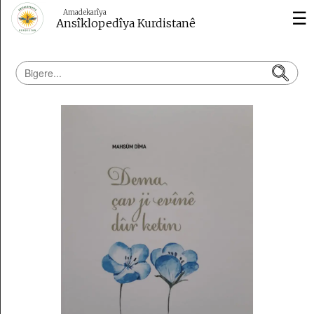
☰
Amadekarîya
Ansîklopedîya Kurdistanê
Dîrok
Çand
û
Huner
Wêje
Kurdolojî
Vîdeo
Erdnîgarî