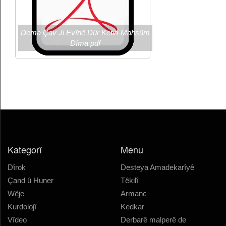
Dema Çav Ji Evînê Dûr Ketin-Mahsûm
Dîma.pdf
Kategorî
Menu
Dîrok
Desteya Amadekarîyê
Çand û Huner
Têkilî
Wêje
Armanc
Kurdolojî
Kedkar
Vîdeo
Derbarê malperê de