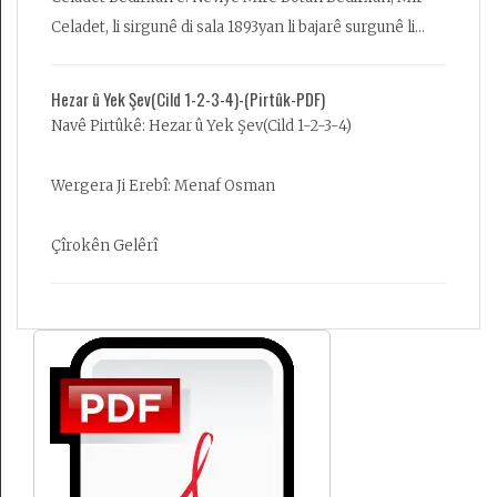
welatê wan û derdorê dike, di pirtûkê de beşên bi serê
Celadet, li sirgunê di sala 1893yan li bajarê surgunê li
xwe yê di derbarê Medan de hene, Med bav û kalen
Stenbolê di dayik bûye. Bavê wî Emîn Alî Bedirxan li
Kurdan in. Em karin bêjin ku ji bilî nivîsên mîxî û yê ser
Stenbolê hakimê cezayê ye. Mîr Celadet di herba
Hezar û Yek Şev(Cild 1-2-3-4)-(Pirtûk-PDF)
keviran, çavkanîya herî kevn ya nivîskî ya dîroka
Yekemîn a Cîhanê de li enîya Qefqasê tev li şer dibe. Ji
Navê Pirtûkê: Hezar û Yek Şev(Cild 1-2-3-4)
bapîrên Kurdan û derdora wan ev pirtûk e...
têkçûn û belavbûna Dewleta Osmanî û pê de, jiyana wî
tevde bi xebatên Kurdewarî derbas dibe. ‘Bîra Qederê’
Wergera Ji Erebî: Menaf Osman
esas navê romana ku Celadet Bedirxan xwestiye
binivîse ye. Dest pê kirîye lê piştî demeke kin wefat
Çîrokên Gelêrî
kirîye û negihaye ku romana xwe binivîse. Mehmed
Uzun bingeha romanê ji vir stendiye û bi çend hevokên
Mîr Celadet Bedirxan dest bi romanê kirîye.