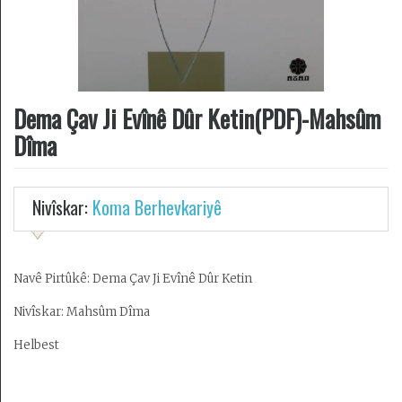
Desteya
Amadekarîyê
Dema Çav Ji Evînê Dûr Ketin(PDF)-Mahsûm
Têkilî
Dîma
Armanc
Kedkar
Nivîskar:
Koma Berhevkariyê
Derbarê
malperê
de
Navê Pirtûkê: Dema Çav Ji Evînê Dûr Ketin
Nivîskar: Mahsûm Dîma
Helbest