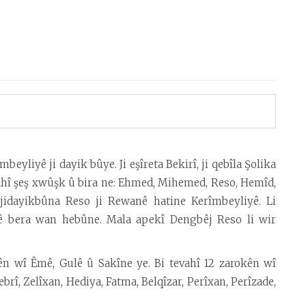
eyliyê ji dayik bûye. Ji eşîreta Bekirî, ji qebîla Şolika
vahî şeş xwûşk û bira ne: Ehmed, Mihemed, Reso, Hemîd,
 jidayikbûna Reso ji Rewanê hatine Kerîmbeyliyê. Li
ê bera wan hebûne. Mala apekî Dengbêj Reso li wir
ên wî Êmê, Gulê û Sakîne ye. Bi tevahî 12 zarokên wî
ebrî, Zelîxan, Hediya, Fatma, Belqîzar, Perîxan, Perîzade,