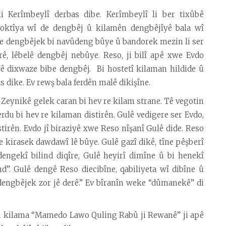
i Kerîmbeylî derbas dibe. Kerîmbeylî li ber tixûbê
roktîya wî de dengbêj û kilamên dengbêjîyê bala wî
de dengbêjek bi navûdeng bûye û bandorek mezin li ser
rê, lêbelê dengbêj nebûye. Reso, ji bilî apê xwe Evdo
ê dixwaze bibe dengbêj. Bi hostetî kilaman hildide û
 dike. Ev rewş bala ferdên malê dikişîne.
Zeynikê gelek caran bi hev re kilam strane. Tê vegotin
du bi hev re kilaman distirên. Gulê vedigere ser Evdo,
irên. Evdo jî biraziyê xwe Reso nîşanî Gulê dide. Reso
e kirasek dawdawî lê bûye. Gulê gazî dikê, tîne pêşberî
engekî bilind diqîre, Gulê heyirî dimîne û bi henekî
d”. Gulê dengê Reso diecibîne, qabiliyeta wî dibîne û
 dengbêjek zor jê derê.” Ev bîranîn weke “dûmanekê” di
 û kilama “Mamedo Lawo Quling Rabû ji Rewanê” ji apê