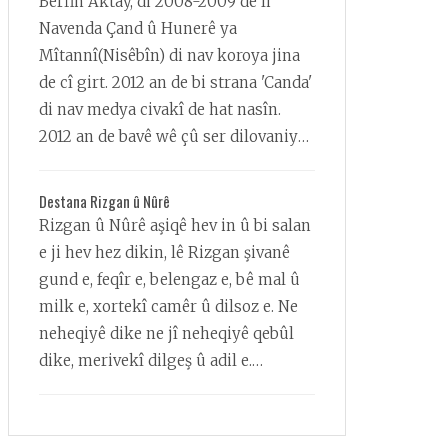
Berfin Aktay, di 2008-2009 de li
Navenda Çand û Hunerê ya
Mîtannî(Nisêbîn) di nav koroya jina
de cî girt. 2012 an de bi strana 'Canda'
di nav medya civakî de hat nasîn.
2012 an de bavê wê çû ser dilovaniya
xwe. Bi têsîra vê xwe bi giştî da nav
baskê muzîkê. 2012 an de ji bo
Destana Rizgan û Nûrê
perwerdehiya muzîkê ji Nisêbînê
Rizgan û Nûrê aşiqê hev in û bi salan
derbasî Amedê bû...
e ji hev hez dikin, lê Rizgan şivanê
gund e, feqîr e, belengaz e, bê mal û
milk e, xortekî camêr û dilsoz e. Ne
neheqiyê dike ne jî neheqiyê qebûl
dike, merivekî dilgeş û adil e.
Nûrê qîzeke bedew û xweşxûy bû,
husn û cemaleke wisa lê hebû dema