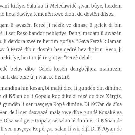
vanî kirîye. Sala ku li Meledawidê şivan bûye, herdem
îno heta dawîya temenên xwe dibin du dostên dilsoz.
eqam û awazên Ferzê ji nêzîk ve dinase û gelek di bin
zê li ser Reso bandor nehiştîye. Deng, meqam û awazên
 Ji derdora xwe re hertim gotîye: “Gava Ferzê kilaman
w û Ferzê dibin dostên hev, qedrê hev digirin. Reso, ji
 nekirîye, hertim jê re gotiye “Ferzê delal”.
edê belav dibe. Gelek kesên dengbêjhez, malmezin
li dar bixe û ji wan re bistirê.
zimandina hin kesan, bi maltî diçe li gundên din dimîne.
di 1951an de ji Gopala koç dike di rêzê de diçe Xêrgîs,
ê gundên li ser navçeya Kopê dimîne. Di 1957an de dîsa
958an de li ser daxwazê, mala xwe dibe gundê Koxakê ya
e. Dîsa vedigere Gopala, sê salan lê dimîne. Di 1966an de
 ser navçeya Kopê, çar salan li wir dijî. Di 1970yan de