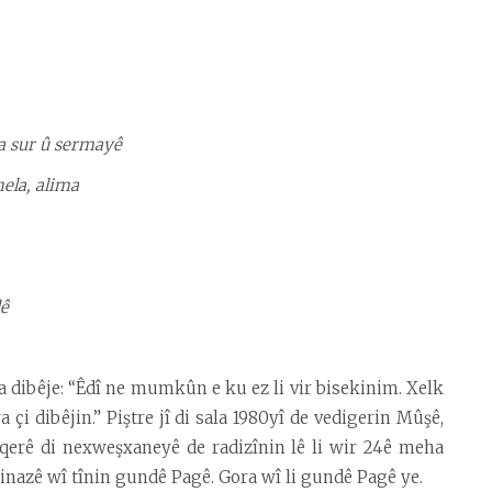
ya sur û sermayê
ela, alima
lê
ra dibêje: “Êdî ne mumkûn e ku ez li vir bisekinim. Xelk
a çi dibêjin.” Piştre jî di sala 1980yî de vedigerin Mûşê,
nqerê di nexweşxaneyê de radizînin lê li wir 24ê meha
Cinazê wî tînin gundê Pagê. Gora wî li gundê Pagê ye.