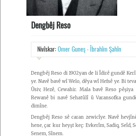
Desteya
Dengbêj Reso
Amadekarîyê
Têkilî
Nivîskar:
Omer Guneş - Îbrahîm Şahîn
Armanc
Kedkar
Dengbêj Reso di 1902yan de li Îdirê gundê Kerîmb
Derbarê
ye. Navê bavê wî Welo, dêya wî Hefsê ye. Bi te
malperê
Ûsiv, Hezê, Cewahir. Mala bavê Reso pêşiya
de
Rewanê bi navê Sehatûlî û Varansofka gund
dimîne.
Dengbêj Reso sê caran zewicîye. Navê hevjîn
hene, çar kur heyşt keç: Evkerîm, Sadiq, Seîd, S
Senem, Sînem.