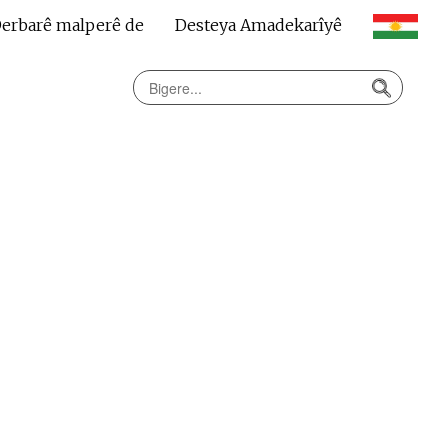
erbarê malperê de
Desteya Amadekarîyê