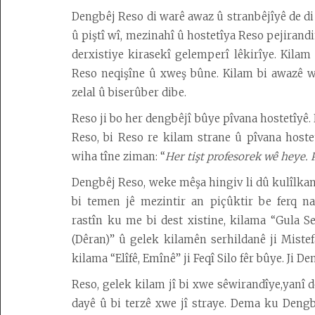
Dengbêj Reso di warê awaz û stranbêjîyê de d
û piştî wî, mezinahî û hostetîya Reso pejiran
derxistiye kirasekî gelemperî lêkirîye. Kilam 
Reso neqişîne û xweş bûne. Kilam bi awazê wî
zelal û biserûber dibe.
Reso ji bo her dengbêjî bûye pîvana hostetîyê.
Reso, bi Reso re kilam strane û pîvana host
wiha tîne ziman: “
Her tişt profesorek wê heye.
Dengbêj Reso, weke mêşa hingiv li dû kulîlkan
bi temen jê mezintir an piçûktir be ferq na
rastîn ku me bi dest xistine, kilama “Gula Se
(Dêran)” û gelek kilamên serhildanê ji Miste
kilama “Elîfê
,
Emînê” ji Feqî Silo fêr bûye. Ji D
Reso, gelek kilam jî bi xwe sêwirandîye,yanî
dayê û bi terzê xwe jî straye. Dema ku Dengbê