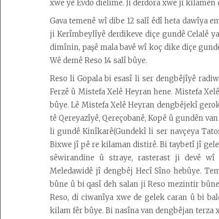
xwe yê Evdo dielime. Ji derdora xwe jî kilamên 
Gava temenê wî dibe 12 salî êdî heta dawîya em
ji Kerîmbeylîyê derdikeve diçe gundê Celalê ya 
dimînin, paşê mala bavê wî koç dike diçe gund
Wê demê Reso 14 salî bûye.
Reso li Gopala bi esasî li ser dengbêjîyê rad
Ferzê û Mistefa Xelê Heyran hene. Mistefa Xelê
bûye. Lê Mistefa Xelê Heyran dengbêjekî gerok 
tê Qereyazîyê, Qereçobanê, Kopê û gundên van de
li gundê Kinîkarê(Gundekî li ser navçeya Tatos
Bixwe jî pê re kilaman distirê. Bi taybetî jî g
sêwirandine û straye, rasterast ji devê w
Meledawidê jî dengbêj Hecî Sîno hebûye. Teme
bûne û bi qasî deh salan ji Reso mezintir bûn
Reso, di ciwanîya xwe de gelek caran û bi bald
kilam fêr bûye. Bi nasîna van dengbêjan terza x