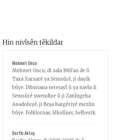
Hin nivîsên têkildar
Mehmet Oncu
Mehmet Oncu, di sala 1961’an de li
Taxa Xarxarê ya Semsûrê, ji dayik
bûye. Dibistana seretayî û ya navîn li
Semsûrê xwendiye û ji Zanîngeha
Anadoluyê, ji Beşa Kargêriyê mezûn
bûye. Folklornas, lêkolîner, helbestk
Berfîn Aktay