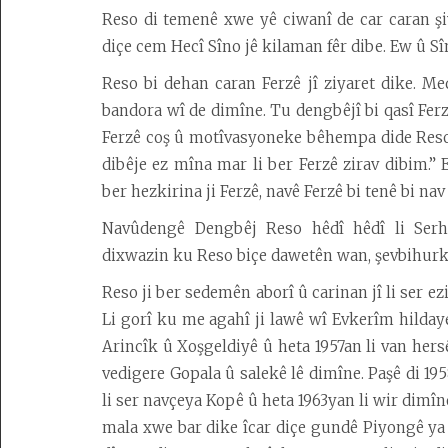
Reso di temenê xwe yê ciwanî de car caran şi
diçe cem Hecî Sîno jê kilaman fêr dibe. Ew û S
Reso bi dehan caran Ferzê jî ziyaret dike. M
bandora wî de dimîne. Tu dengbêjî bi qasî Fer
Ferzê coş û motîvasyoneke bêhempa dide Reso.
dibêje ez mîna mar li ber Ferzê zirav dibim.” E
ber hezkirina ji Ferzê, navê Ferzê bi tenê bi nav
Navûdengê Dengbêj Reso hêdî hêdî li Serh
dixwazin ku Reso biçe dawetên wan, şevbihurkan 
Reso ji ber sedemên aborî û carinan jî li ser e
Li gorî ku me agahî ji lawê wî Evkerîm hildaye 
Arincîk û Xoşgeldiyê û heta 1957an li van hers
vedigere Gopala û salekê lê dimîne. Paşê di 1
li ser navçeya Kopê û heta 1963yan li wir dimîn
mala xwe bar dike îcar diçe gundê Piyongê ya li