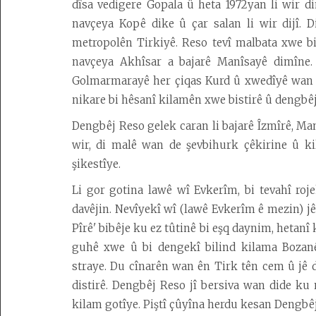
dîsa vedigere Gopala û heta 1972yan li wir di
navçeya Kopê dike û çar salan li wir dijî. 
metropolên Tirkiyê. Reso tevî malbata xwe bi
navçeya Akhîsar a bajarê Manîsayê dimîne. 
Golmarmarayê her çiqas Kurd û xwedîyê wan gel
nikare bi hêsanî kilamên xwe bistirê û dengb
Dengbêj Reso gelek caran li bajarê Îzmîrê, Ma
wir, di malê wan de şevbihurk çêkirine û kil
şikestîye.
Li gor gotina lawê wî Evkerîm, bi tevahî roje
davêjin. Nevîyekî wî (lawê Evkerîm ê mezin) jê
Pîrê' bibêje ku ez tûtinê bi eşq daynim, hetanî
guhê xwe û bi dengekî bilind kilama Bozanê
straye. Du cînarên wan ên Tirk tên cem û jê d
distirê. Dengbêj Reso jî bersiva wan dide ku 
kilam gotîye. Piştî çûyîna herdu kesan Dengbêj