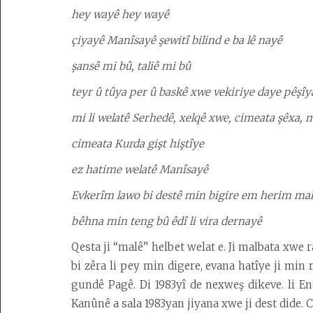
hey wayê hey wayê
çiyayê Manîsayê şewitî bilind e ba lê nayê
şansê mi bû, taliê mi bû
teyr û tûya per û baskê xwe vekiriye daye pêşî
mi li welatê Serhedê, xelqê xwe, cimeata şêxa, m
cimeata Kurda gişt hiştîye
ez hatime welatê Manîsayê
Evkerîm lawo bi destê min bigire em herim ma
bêhna min teng bû êdî li vira dernayê
Qesta ji “malê” helbet welat e. Ji malbata xwe 
bi zêra li pey min digere, evana hatîye ji min r
gundê Pagê. Di 1983yî de nexweş dikeve. li E
Kanûnê a sala 1983yan jiyana xwe ji dest dide. 