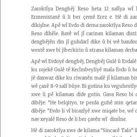
Zaroktîya Dengbêj Reso heta 12 salîya wî l
Ermenistanê û li ber çemê Erez e. Hê di za
dikişîne. Apê wî Evdo di dema zaroktîya Reso 
Reso dihêle. Bavê wî jî carinan kilaman disti
dengbêjên din jî guhdarî dike û bi wê bandor
wextê xwe bi jiberkirin û strana kilaman derbas
Apê wî Evdoyê dengbêj, Dengbêj Gulê û Evdalê 
ku rojekê Gulê tê Kerîmbeyliyê mala Evdo û her
jê daxwaz dike ku ciwanên malê jî kilaman bist
wê çaxê 8-9 salî bûye. Bi gotina ku veguhestîy
xwe û pê kilaman dide gotin. Gava Reso bi d
dibêje: “He belqityo, te perda guhê min qetan
dibêje: “Evdo li vî birazîyê xwe miqate be, wê
nav xeyalê Reso de li ber çavên wî dimîne.
Hê di zaroktîya xwe de kilama “Sincarê Talo”