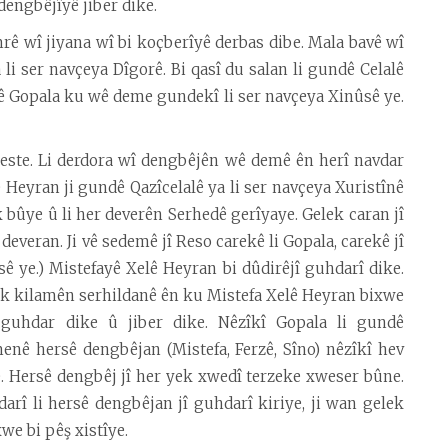
dengbêjîyê jiber dike.
rê wî jiyana wî bi koçberîyê derbas dibe. Mala bavê wî
li ser navçeya Dîgorê. Bi qasî du salan li gundê Celalê
ê Gopala ku wê deme gundekî li ser navçeya Xinûsê ye.
iweste. Li derdora wî dengbêjên wê demê ên herî navdar
 Heyran ji gundê Qazîcelalê ya li ser navçeya Xuristînê
bûye û li her deverên Serhedê gerîyaye. Gelek caran jî
veran. Ji vê sedemê jî Reso carekê li Gopala, carekê jî
ê ye.) Mistefayê Xelê Heyran bi dûdirêjî guhdarî dike.
elek kilamên serhildanê ên ku Mistefa Xelê Heyran bixwe
î guhdar dike û jiber dike. Nêzîkî Gopala li gundê
nê hersê dengbêjan (Mistefa, Ferzê, Sîno) nêzîkî hev
e. Hersê dengbêj jî her yek xwedî terzeke xweser bûne.
arî li hersê dengbêjan jî guhdarî kiriye, ji wan gelek
we bi pêş xistîye.