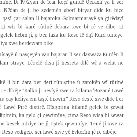
mîne. Di 1972yan de îcar koçî gundê Qeraxlî ya li ser
Di 1976an de ji bo sedemên aborî biryar dide ku biçe
 qasî çar salan li bajaroka Golmarmarayê ya girêdayî
Li wir bi karê tûtinê debara xwe bi rê ve dibe. Li
ek hebin jî, ji ber taxa ku Reso lê dijî Kurd tuneye,
êjîya xwe berdewam bike.
nîsayê û navçeyên van bajaran li ser daxwaza Kurdên li
am straye. Lêbelê disa jî hesreta dilê wî a welat ne
kê li bin dara ber derî rûniştine û zarokên wî tûtinê
 re dibêje “Kalko ji nevîyê xwe ra kilama 'Bozanê Lawê
 ku çay kelîya em taştê bixwin.” Reso destê xwe dide ber
 Lawê Pîrê distirê. Dîsgotina kilamê gelek bi şewat
ipirsin, ka gelo çi qewimîye, çima Reso wisa bi şewat
ne kesek miriye ne jî tiştek qewimîye. Tenê ji xwe ra
 Reso vedigere ser lawê xwe yê Evkerîm jê re dibêje: