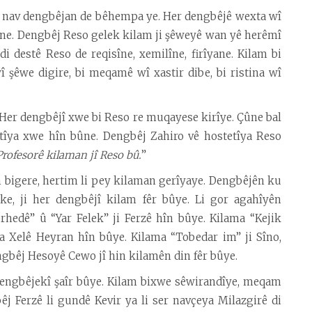
i nav dengbêjan de bêhempa ye. Her dengbêjê wexta wî
dine. Dengbêj Reso gelek kilam ji şêweyê wan yê herêmî
di destê Reso de reqisîne, xemilîne, firîyane. Kilam bi
 şêwe digire, bi meqamê wî xastir dibe, bi ristina wî
 Her dengbêjî xwe bi Reso re muqayese kirîye. Çûne bal
etîya xwe hîn bûne. Dengbêj Zahiro vê hostetîya Reso
Profesorê kilaman jî Reso bû.
”
 bigere, hertim li pey kilaman gerîyaye. Dengbêjên ku
ke, ji her dengbêjî kilam fêr bûye. Li gor agahîyên
rhedê” û “Yar Felek” ji Ferzê hîn bûye. Kilama “Kejik
fa Xelê Heyran hîn bûye. Kilama “Tobedar im” ji Sîno,
engbêj Hesoyê Cewo jî hin kilamên din fêr bûye.
 dengbêjekî şaîr bûye. Kilam bixwe sêwirandîye, meqam
j Ferzê li gundê Kevir ya li ser navçeya Milazgirê di