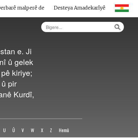
erbarê malperê de
Desteya Amadekarîyê
tan e. Ji
anî û gelek
pê kiriye;
û pir
anê Kurdî,
U
Û
V
W
X
Z
Hemû