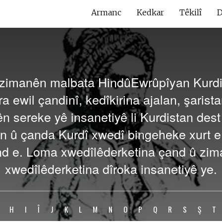
Armanc
Kedkar
Têkilî
D
zimanên malbata HindûEwrûpîyan Kurdis
a ewil çandinî, kedîkirina ajalan, şarist
ên sereke yê insanetiyê li Kurdistan dest 
n û çanda Kurdî xwedî bingeheke xurt e 
 e. Loma xwedîlêderketina çand û zim
xwedîlêderketina dîroka insanetiyê ye.
H
I
Î
J
K
L
M
N
O
P
Q
R
S
Ş
T