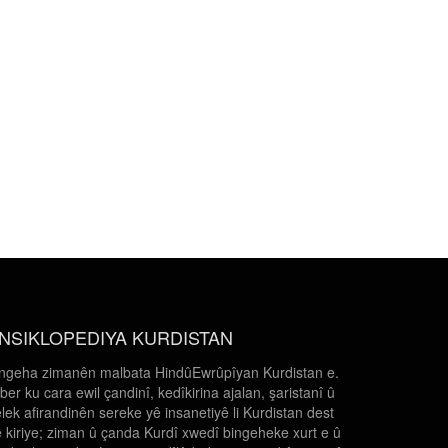
NSIKLOPEDIYA KURDISTAN
ngeha zimanên malbata HindûEwrûpîyan Kurdistan e.
 ber ku cara ewil çandinî, kedîkirina ajalan, şaristanî û
lek afirandinên sereke yê insanetiyê li Kurdistan dest
 kiriye; ziman û çanda Kurdî xwedî bingeheke xurt e û