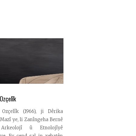
Ozçelîk
Ozçelîk (1966), ji Dêrika
 Mazî ye, li Zanîngeha Bernê
Arkeolojî û Etnolojîyê
ye. Ev çend sal in xebatên