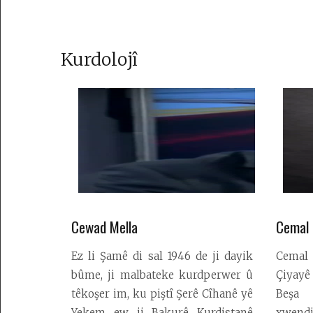
Desteya
Kurdolojî
Amadekarîyê
Têkilî
Armanc
Kedkar
Derbarê
malperê
de
Cewad Mella
Cemal 
Ez li Şamê di sal 1946 de ji dayik
Cemal 
bûme, ji malbateke kurdperwer û
Çiyayê
têkoşer im, ku piştî Şerê Cîhanê yê
Beşa 
Yekem ew ji Bakurê Kurdistanê
xwendi