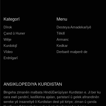
Kategorî
Menu
Dîrok
Desteya Amadekarîyê
Çand û Huner
Têkilî
Wêje
Armanc
Kurdolojî
Kedkar
Vîdeo
Derbarê malperê de
Erdnîgarî
ANSIKLOPEDIYA KURDISTAN
Bingeha zimanên malbata HindûEwrûpîyan Kurdistan e. Ji ber ku
cara ewil çandinî, kedîkirina ajalan, şaristanî û gelek afirandinên
sereke yê insanetiyê li Kurdistan dest pê kiriye; ziman û çanda