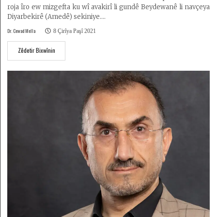
roja îro ew mizgefta ku wî avakirî li gundê Beydewanê li navçeya
Diyarbekirê (Amedê) sekiniye.
Dr. Cewad Mella
8 Çirîya Paşî 2021
Bavê min hevalê nêzîk û xweşewîst ê Mîr Celadet Bedirxan û
endamê tevgera Xoybûn (Serxwebûn) bû...
Zêdetir Bixwînin