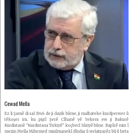
Desteya
Amadekarîyê
Têkilî
Armanc
Kedkar
Derbarê
malperê
de
Cewad Mella
Ez li Şamê di sal 1946 de ji dayik bûme, ji malbateke kurdperwer û
têkoşer im, ku piştî Şerê Cîhanê yê Yekem ew ji Bakurê
Kurdistanê "Kurdistana Tirkiyê" koçberî Sûriyê bûne. Bapîrê min î
mezin Mella Mihemed misilmanekî dîndar û welatparêz bû û heta