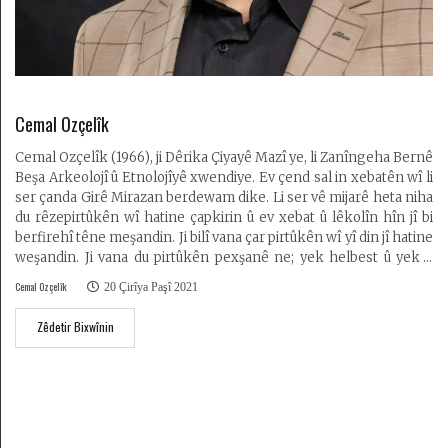
Cemal Ozçelîk
Cemal Ozçelîk (1966), ji Dêrika Çiyayê Mazî ye, li Zanîngeha Bernê
Beşa Arkeolojî û Etnolojîyê xwendiye. Ev çend sal in xebatên wî li
ser çanda Girê Mirazan berdewam dike. Li ser vê mijarê heta niha
du rêzepirtûkên wî hatine çapkirin û ev xebat û lêkolîn hîn jî bi
berfirehî têne meşandin. Ji bilî vana çar pirtûkên wî yî din jî hatine
weşandin. Ji vana du pirtûkên pexşanê ne; yek helbest û yek jî
roman e. Jiyana xwe li Bernê berdewam dike û karê wergerê bi
Cemal Ozçelîk
20 Çirîya Paşî 2021
zimanên Almanî, Kurdî û Tirkî dike...
Zêdetir Bixwînin