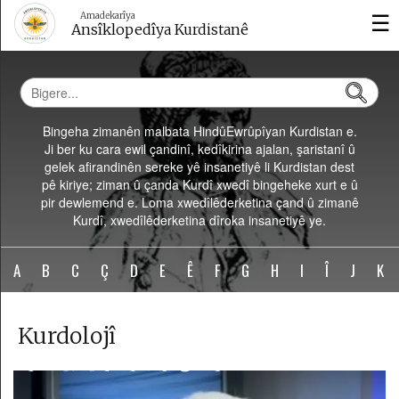
☰
Amadekarîya
Ansîklopedîya Kurdistanê
Bingeha zimanên malbata HindûEwrûpîyan Kurdistan e.
Ji ber ku cara ewil çandinî, kedîkirina ajalan, şaristanî û
gelek afirandinên sereke yê insanetiyê li Kurdistan dest
Dîrok
pê kiriye; ziman û çanda Kurdî xwedî bingeheke xurt e û
pir dewlemend e. Loma xwedîlêderketina çand û zimanê
Çand
Kurdî, xwedîlêderketina dîroka insanetiyê ye.
û
Huner
A
B
C
Ç
D
E
Ê
F
G
H
I
Î
J
K
Wêje
Kurdolojî
Kurdolojî
Vîdeo
Erdnîgarî