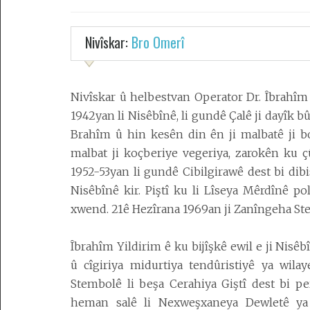
Nivîskar:
Bro Omerî
Desteya
Amadekarîyê
Têkilî
N
ivîskar û helbestvan
Operator Dr. Îbrahîm
1942yan li Nisêbînê, li gundê Çalê ji dayîk 
Armanc
Brahîm û hin kesên din ên ji malbatê ji b
Kedkar
malbat ji koçberiye vegeriya, zarokên ku 
1952-53yan li gundê Cibilgirawê dest bi dibis
Derbarê
Nisêbînê kir. Piştî ku li Lîseya Mêrdînê po
malperê
xwend. 21ê Hezîrana 1969an ji Zanîngeha St
de
Îbrahîm Yildirim ê ku bijîşkê ewil e ji Nisê
û cîgiriya midurtiya tendûristiyê ya wilay
Stembolê li beşa Cerahiya Giştî dest bi p
heman salê li Nexweşxaneya Dewletê ya 