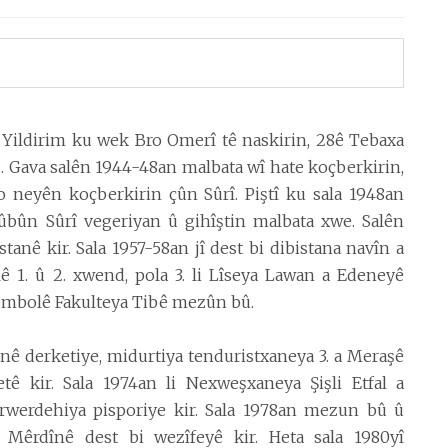
 Yildirim
ku wek Bro Omerî tê naskirin, 28ê Tebaxa
bû. Gava salên 1944-48an malbata wî hate koçberkirin,
o neyên koçberkirin çûn Sûrî. Piştî ku sala 1948an
çûbûn Sûrî vegeriyan û gihîştin malbata xwe. Salên
tanê kir. Sala 1957-58an jî dest bi dibistana navîn a
lê 1. û 2. xwend, pola 3. li Lîseya Lawan a Edeneyê
embolê Fakulteya Tibê mezûn bû.
bînê derketiye, midurtiya tenduristxaneya 3. a Meraşê
etê kir. Sala 1974an li Nexweşxaneya Şişli Etfal a
erwerdehiya pisporiye kir. Sala 1978an mezun bû û
Mêrdînê dest bi wezîfeyê kir. Heta sala 1980yî