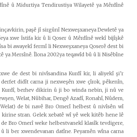
înê û Midurtiya Tendirustiya Wilayetê ya Mêrdînê
binçavkirin, paşê jî sirgûnî Nexweşxaneya Dewletê ya
eya xwe îstifa kir û li Qoser û Mêrdînê wekî bijîşkê
îsa bi awayekî fermî li Nexweşxaneya Qoserê dest bi
ê ya Mersînê. Îlona 2002ya teqawîd bû û li Nisêbîne
xwe de dest bi nivîsandina Kurdî kir, li aliyekî şi’r
a derfet didît carna ji nexweşên xwe çîrok, pêkenîn,
Kurdî, berhev dikirin û ji bo winda nebin, ji nû ve
ewşen, Welat, Nûbihar, Dengê Azadî, Ronahî, Nûdem,
 Welat) de bi navê Bro Omerî helbest û nivîsên wî
 kirine stran. Gelek xebatê wî yê wek kitêb hene lê
e de Bro Omerî weke helbestvanekî klasîk tevdigere,
û li ber xwendevanan datîne. Peyamên wîna carna