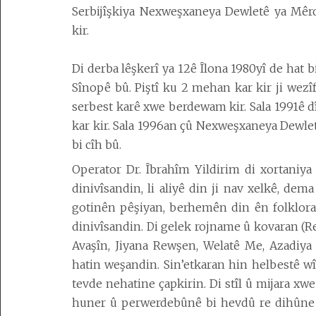
Serbijîşkiya Nexweşxaneya Dewletê ya Mêrd
kir.
Di derba lêşkerî ya 12ê Îlona 1980yî de hat 
Sînopê bû. Piştî ku 2 mehan kar kir ji wezîf
serbest karê xwe berdewam kir. Sala 1991ê d
kar kir. Sala 1996an çû Nexweşxaneya Dewlet
bi cîh bû.
Operator Dr. Îbrahîm Yildirim
di xortaniya 
dinivîsandin, li aliyê din ji nav xelkê, dem
gotinên pêşiyan, berhemên din ên folklora 
dinivîsandin.
i gelek rojname û kovaran (R
D
Avaşîn, Jiyana Rewşen, Welatê Me, Azadiya
hatin weşandin. Sin’etkaran hin helbestê wî
tevde nehatine çapkirin.
Di stîl û mijara xw
huner û perwerdebûnê bi hevdû re dihûne 