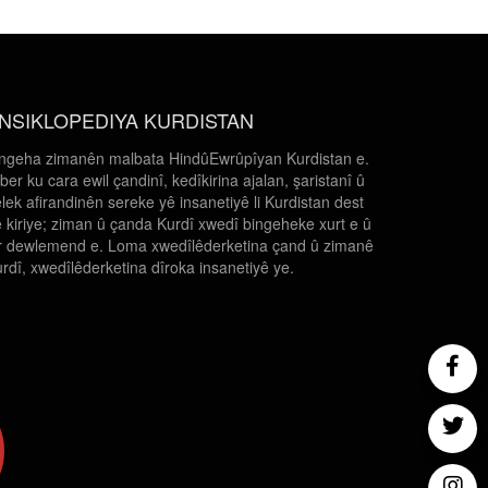
NSIKLOPEDIYA KURDISTAN
ngeha zimanên malbata HindûEwrûpîyan Kurdistan e.
 ber ku cara ewil çandinî, kedîkirina ajalan, şaristanî û
lek afirandinên sereke yê insanetiyê li Kurdistan dest
 kiriye; ziman û çanda Kurdî xwedî bingeheke xurt e û
r dewlemend e. Loma xwedîlêderketina çand û zimanê
rdî, xwedîlêderketina dîroka insanetiyê ye.