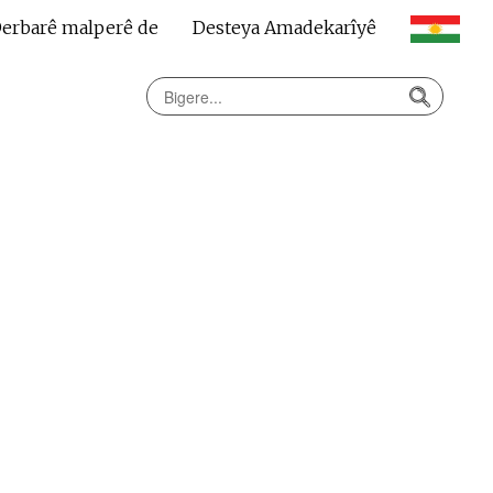
erbarê malperê de
Desteya Amadekarîyê