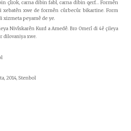
bin çîrok, carna dibin fabl, carna dibin qerf… Formên
di xebatên xwe de formên cûrbecûr bikartine. Form
 di xizmeta peyamê de ye.
eya Nivîskarên Kurd a Amedê.
Bro Omerî di 4ê çileya
er dilovaniya xwe.
ol
, 2014, Stenbol
ta