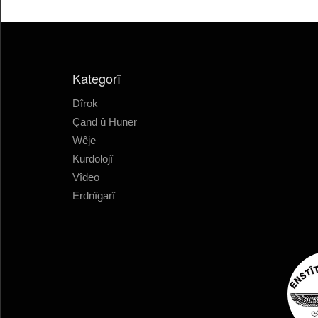
Kategorî
Dîrok
Çand û Huner
Wêje
Kurdolojî
Vîdeo
Erdnîgarî