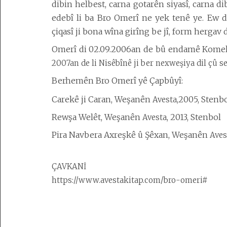
dibin helbest, carna gotarên siyasî, carna di
edebî li ba Bro Omerî ne yek tenê ye. Ew 
çiqasî ji bona wîna girîng be jî, form hergav
Omerî di 02.09.2006an de bû endamê Komel
2007an de li Nisêbînê ji ber nexweşiya dil çû s
Berhemên Bro Omerî yê Çapbûyî:
Carekê ji
C
aran,
Weşanên
,2005, Stenb
Avesta
Rewşa Welêt,
Weşanên
, 2013, Stenbol
Avesta
Pira
N
avbera Axreşkê û Şêxan,
Weşanên
Aves
ÇAVKANİ
https://www.avestakitap.com/bro-omeri#