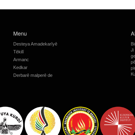
Menu
A
Bi
Desteya Amadekarîyê
Ji
Têkilî
ge
Armanc
pê
Kedkar
pi
Ku
Derbarê malperê de