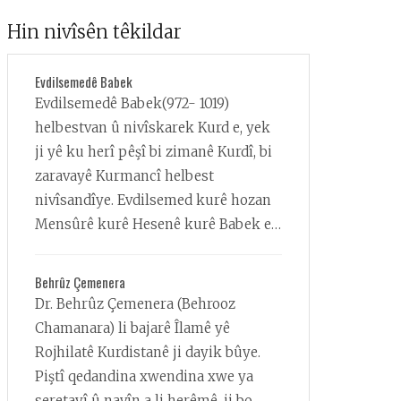
Hin nivîsên têkildar
Evdilsemedê Babek
Evdilsemedê Babek(972- 1019)
helbestvan û nivîskarek Kurd e, yek
ji yê ku herî pêşî bi zimanê Kurdî, bi
zaravayê Kurmancî helbest
nivîsandîye. Evdilsemed kurê hozan
Mensûrê kurê Hesenê kurê Babek e.
Leqebê wî Ebûl Qasim (Bavê Qasim) e,
li gelek bajaran, cîhên wek Bexda,
Behrûz Çemenera
Nîşabûr, Mûsil û Hamedan xwendiye
Dr. Behrûz Çemenera (Behrooz
û gerîyaye...
Chamanara) li bajarê Îlamê yê
Rojhilatê Kurdistanê ji dayik bûye.
Piştî qedandina xwendina xwe ya
seretayî û navîn a li herêmê, ji bo