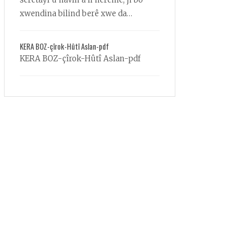
xwendina bilind berê xwe da
Almanyayê da ku li ser ziman, dîrok
û wêjeya Kurdî û Îranî lêkolînên kûr
KERA BOZ-çîrok-Hûtî Aslan-pdf
karibe bike. Di sala 2014an de, wî teza
KERA BOZ-çîrok-Hûtî Aslan-pdf
xwe ya doktorayê ya bi navê
‘Şahnameya Kurdî û Wateyên wê yên
Edebî û Olî’ (The Kurdish Shahnama
and its Religious and Literary
Implications) ji Enstîtuya Lêkolînên
Îranî ya li Zanîngeha Georg-August
a Göttingenê bi serkeftî wergirt...