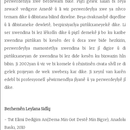
perwerdehîya xwe berdewam bike. Piştî gelek salan bi rêya
zewacê vedigere Amedê û li wir perwerdeyîya xwe ya nîvco
temam dike û dibistana bilind dixwîne. Beşa civaknasîyê diqedîne
û li dibistaneke dewletê, berpirsiyarîya pirtûkxaneyekê dike. Li
ser xwendina bi lez lêkolîn dike û piştî demekê ji bo ku karibe
xwendina pirtûkan bi kesên der û dora xwe bide hezkirin,
perwerdeyîya mamostetîya xwendina bi lez jî digire û di
pirtûkxaneyan de xwendina bi lez dide kesên ku bixwazin hîn
bibin. Ji 2002yan û vir ve bi komele û rêxistinên civata sîvîl re di
gelek projeyan de wek xwebexş kar dike. Ji xeynî van karên
edebî bi profesyonelî şêwirmendîya jîyanê û ya perwerdeyîyê jî
dike.
Berhemên Leylana Sidîq:
- Tut Elimi Dediğim An(Dema Min Got Destê Min Bigre), Anadolu
Baskı, 2010