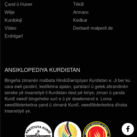
Çand û Huner
Têkilî
Wêje
Armanc
Kurdolojî
Kedkar
Vîdeo
Derbarê malperê de
Erdnîgarî
ANSIKLOPEDIYA KURDISTAN
Bingeha zimanên malbata HindûEwrûpîyan Kurdistan e. Ji ber ku
cara ewil çandinî, kedîkirina ajalan, şaristanî û gelek afirandinên
sereke yê insanetiyê li Kurdistan dest pê kiriye; ziman û çanda
Kurdî xwedî bingeheke xurt e û pir dewlemend e. Loma
xwedîlêderketina çand û zimanê Kurdî, xwedîlêderketina dîroka
insanetiyê ye.