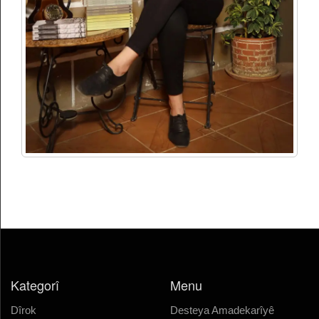
Kategorî
Menu
Dîrok
Desteya Amadekarîyê