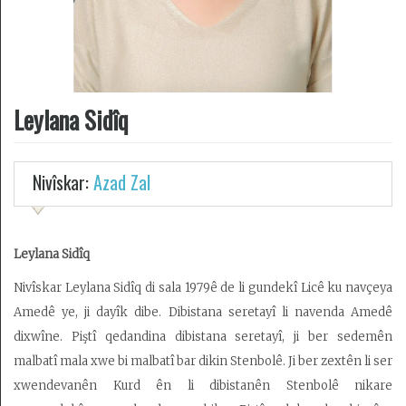
Desteya
Amadekarîyê
Leylana Sidîq
Têkilî
Armanc
Nivîskar:
Azad Zal
Kedkar
Derbarê
Leylana Sidîq
malperê
de
Nivîskar Leylana Sidîq di sala 1979ê de li gundekî Licê ku navçeya
Amedê ye, ji dayîk dibe. Dibistana seretayî li navenda Amedê
dixwîne. Piştî qedandina dibistana seretayî, ji ber sedemên
malbatî mala xwe bi malbatî bar dikin Stenbolê. Ji ber zextên li ser
xwendevanên Kurd ên li dibistanên Stenbolê nikare