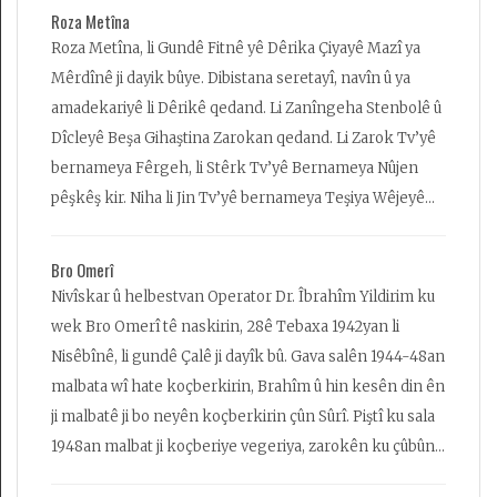
Roza Metîna
Roza Metîna, li Gundê Fitnê yê Dêrika Çiyayê Mazî ya
Mêrdînê ji dayik bûye. Dibistana seretayî, navîn û ya
amadekariyê li Dêrikê qedand. Li Zanîngeha Stenbolê û
Dîcleyê Beşa Gihaştina Zarokan qedand. Li Zarok Tv’yê
bernameya Fêrgeh, li Stêrk Tv’yê Bernameya Nûjen
pêşkêş kir. Niha li Jin Tv’yê bernameya Teşiya Wêjeyê
pêşkeş dike. Di 2016an de bi çîroka xwe ya bi navê
‘Keziyên Ji Bêhna Şitlên Rihanê’ Xelata Festîvala
Bro Omerî
Sêyemîn a Kurteçîrokên li Rojavayê Kurdistanê girt. Di
Nivîskar û helbestvan Operator Dr. Îbrahîm Yildirim ku
2017an de di 25emîn Pêşbirka Çîrok û Helbestan a
wek Bro Omerî tê naskirin, 28ê Tebaxa 1942yan li
Huseyîn Çelebî de di beşa çîrokên Kurdî de bi çîroka
Nisêbînê, li gundê Çalê ji dayîk bû. Gava salên 1944-48an
xwe ya ‘Têkoşîna Tîpên Qedexe’ xelata yekemîn girt
malbata wî hate koçberkirin, Brahîm û hin kesên din ên
ji malbatê ji bo neyên koçberkirin çûn Sûrî. Piştî ku sala
1948an malbat ji koçberiye vegeriya, zarokên ku çûbûn
Sûrî vegeriyan û gihîştin malbata xwe...