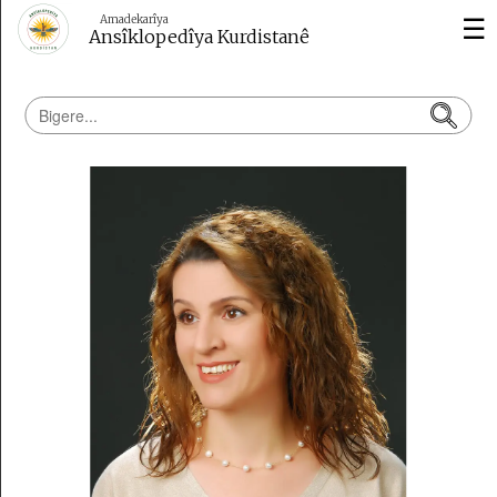
☰
Amadekarîya
Ansîklopedîya Kurdistanê
Dîrok
Çand
û
Huner
Wêje
Kurdolojî
Vîdeo
Erdnîgarî