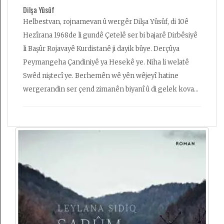
Dilşa Yûsûf
Helbestvan, rojnamevan û wergêr Dilşa Yûsûf, di 10ê
Hezîrana 1968de li gundê Çetelê ser bi bajarê Dirbêsiyê
li Başûr Rojavayê Kurdistanê ji dayik bûye. Derçûya
Peymangeha Çandiniyê ya Hesekê ye. Niha li welatê
Swêd niştecî ye. Berhemên wê yên wêjeyî hatine
wergerandin ser çend zimanên biyanî û di gelek kovar
û rojnaman de hatine weşandin. Wergerê ji sê zimanan
dike (Kurdî - Turkî- Erebî). Endama gelek sazî, rêxistin
û komaleyan e, yên wekî: Yekîtiya Nivîskar û
Wergervanên Swêd, Komîta Birêvbiriya Giştî ya Navenda
PEN a Kurd, Navenda PEN a Navnetewî, Yekîtiya
Nivîskarên Kurd li Herêma Kurdistana Iraqê, Sendîka
Rojnamevanên Kurd li Herêma Kurdistana Iraqê,
Sendîka Rojnamevanên Cîhanê, Seroka Rêkxirawa
Harîkariya Zarokên Penaber...