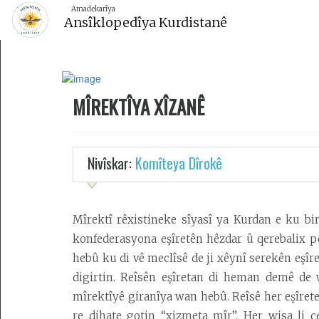
Amadekarîya
Amadekarîya
Ansîklopedîya Kurdistanê
Ansîklopedîya Kurdistanê
MÎREKTÎYA XÎZANÊ
Dîroka
Olî(Dînî)
Eşîretên
Nivîskar:
Komîteya Dîrokê
Kurdan
Mîrekiyên
Kurdan
Mîrektî rêxistineke sîyasî ya Kurdan e ku bi
konfederasyona eşîretên hêzdar û qerebalix p
Dewletên
hebû ku di vê meclîsê de ji xêynî serekên eşîre
Kurdan
digirtin. Reîsên eşîretan di heman demê de 
Bermahiyên
mîrektîyê giranîya wan hebû. Reîsê her eşîret
Dîrokî
re dihate gotin “xizmeta mîr”. Her wisa li 