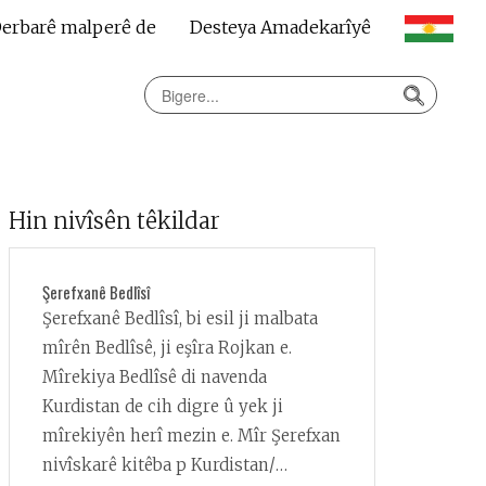
erbarê malperê de
Desteya Amadekarîyê
Hin nivîsên têkildar
Şerefxanê Bedlîsî
Şerefxanê Bedlîsî, bi esil ji malbata
mîrên Bedlîsê, ji eşîra Rojkan e.
Mîrekiya Bedlîsê di navenda
Kurdistan de cih digre û yek ji
mîrekiyên herî mezin e. Mîr Şerefxan
nivîskarê kitêba p Kurdistan/