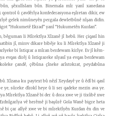
m bûn, şêxulîslam bûn. Binemala mîr yanî xanedana
qontrol û çavdêrîya konfederasyona eşîretan dikir, ew
ebirîyê gelek nimûneyên pergala dewletbûnê nîşan didin.
e digot “Hukumetê Ekrad” yanî “Hukumetên Kurdan”.
, bêguman li Mîrektîya Xîzanê jî hebû. Her çiqasî hin
tibin jî, mirov dikare bibêje ku li Mîrektîya Xîzanê ji
arîyeke bi îstiqrar a mîran berdewam kirîye. Ev jî kêm-
ya evqas dirêj û îstiqrareke sîyasî ya evqas berdewam
koleke çandê, çêbûna çîneke arîstokrat, peydabûna
bû. Xîzana ku paytext bû nêzî Xeydayê ye û êdî bi qasî
e ye, sûreke dîrokî heye û li ser qadeke mezin ava ye.
îya Mîrektîya Xîzanê bi der û dora xwe ve ji tixûbê xwe
. Erdnîgarîya vê herêmê ji başûrê Gola Wanê bigre heta
anê bi çar alîyê xwe ve bi mîrektîyên Kurdan ên din ve
tîya Bidlîsê hebû. Li alîyê wê yê başûr îrektîya Cizîra