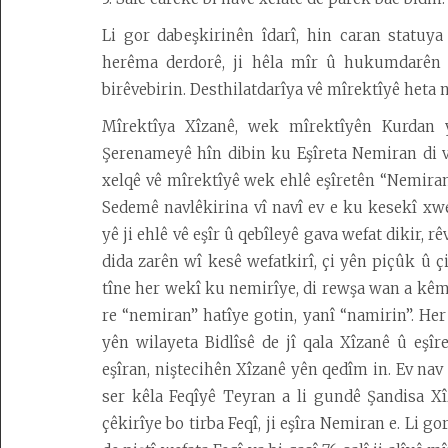
Li gor dabeşkirinên îdarî, hin caran statuy
herêma derdorê, ji hêla mîr û hukumdarên 
birêvebirin. Desthilatdarîya vê mîrektîyê heta
Mîrektîya Xîzanê, wek mîrektîyên Kurdan y
Şerenameyê hîn dibin ku Eşîreta Nemiran di v
xelqê vê mîrektîyê wek ehlê eşîretên “Nemiran”
Sedemê navlêkirina vî navî ev e ku kesekî xw
yê ji ehlê vê eşîr û qebîleyê gava wefat dikir,
dida zarên wî kesê wefatkirî, çi yên piçûk û
tîne her wekî ku nemirîye, di rewşa wan a k
re “nemiran” hatîye gotin, yanî “namirin”. H
yên wilayeta Bidlîsê de jî qala Xîzanê û eşîr
eşîran, niştecihên Xîzanê yên qedîm in. Ev na
ser kêla Feqîyê Teyran a li gundê Şandisa X
çêkirîye bo tirba Feqî, ji eşîra Nemiran e. Li go