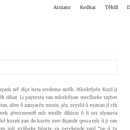
Armanc
Kedkar
Têkilî
D
nyada wê diçe heta serdema antîk. Mîrektîyên Kurd ji
êk dihat. Li paytexta van mîrektîyan meclîseke taybet
tan, alim û zanyarên mezin, şêx, seyyîd û eyanan jî cih
wek şêwirmendê mîr wezîfe dikirin û li ser sîyaseta
ekê kurek yan du kurên xwe dişande qesra mîr û ji van
cem mîr grûbeke bijarte ya perekende yanî “ne ji tu