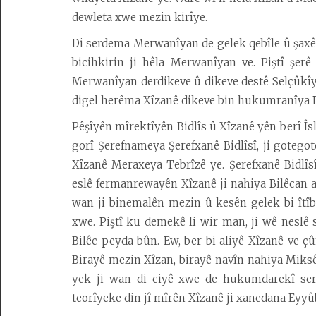
dewleta xwe mezin kirîye.
Di serdema Merwanîyan de gelek qebîle û şaxê
bicihkirin ji hêla Merwanîyan ve. Piştî şer
Merwanîyan derdikeve û dikeve destê Selçûkîy
digel herêma Xîzanê dikeve bin hukumranîya 
Pêşîyên mîrektîyên Bidlîs û Xîzanê yên berî Îs
gorî Şerefnameya Şerefxanê Bidlîsî, ji gotego
Xîzanê Meraxeya Tebrîzê ye. Şerefxanê Bidlîsî
eslê fermanrewayên Xîzanê ji nahiya Bilêcan a 
wan ji binemalên mezin û kesên gelek bi îtîba
xwe. Piştî ku demekê li wir man, ji wê neslê 
Bilêc peyda bûn. Ew, ber bi aliyê Xîzanê ve çû
Birayê mezin Xîzan, birayê navîn nahiya Miksê 
yek ji wan di ciyê xwe de hukumdarekî serb
teorîyeke din jî mîrên Xîzanê ji xanedana Eyyû