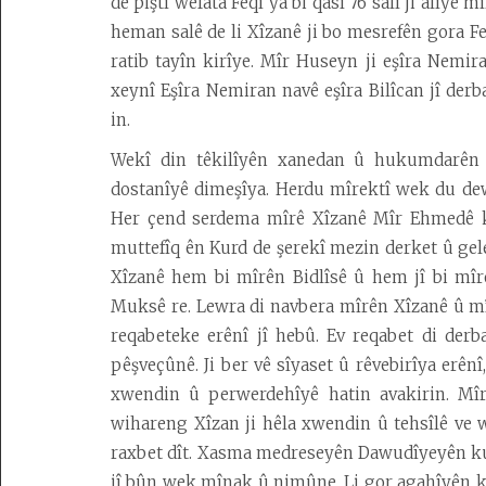
de piştî wefata Feqî ya bi qasî 76 salî ji alîy
heman salê de li Xîzanê ji bo mesrefên gora Fe
ratib tayîn kirîye. Mîr Huseyn ji eşîra Nemir
xeynî Eşîra Nemiran navê eşîra Bilîcan jî derb
in.
Wekî din têkilîyên xanedan û hukumdarên M
dostanîyê dimeşîya. Herdu mîrektî wek du dew
Her çend serdema mîrê Xîzanê Mîr Ehmedê k
muttefîq ên Kurd de şerekî mezin derket û gele
Xîzanê hem bi mîrên Bidlîsê û hem jî bi mîr
Muksê re. Lewra di navbera mîrên Xîzanê û mî
reqabeteke erênî jî hebû. Ev reqabet di der
pêşveçûnê. Ji ber vê sîyaset û rêvebirîya erên
xwendin û perwerdehîyê hatin avakirin. Mîr
wihareng Xîzan ji hêla xwendin û tehsîlê ve
raxbet dît. Xasma medreseyên Dawudîyeyên ku j
jî bûn wek mînak û nimûne. Li gor agahîyên ku 