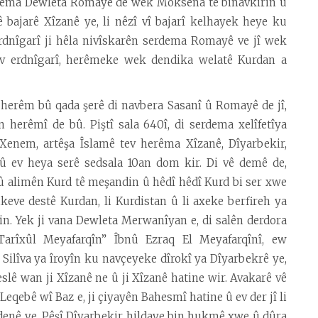
erdema Dewleta Romayê de wek Moksena tê binavkirin û
 bajarê Xîzanê ye, li nêzî vî bajarî kelhayek heye ku
nîgarî ji hêla nivîskarên serdema Romayê ve jî wek
ev erdnîgarî, herêmeke wek dendika welatê Kurdan a
herêm bû qada şerê di navbera Sasanî û Romayê de jî,
 herêmî de bû. Piştî sala 640î, di serdema xelîfetîya
Xenem, artêşa Îslamê tev herêma Xîzanê, Dîyarbekir,
 û ev heya serê sedsala 10an dom kir. Di vê demê de,
û alimên Kurd tê meşandin û hêdî hêdî Kurd bi ser xwe
keve destê Kurdan, li Kurdistan û li axeke berfireh ya
n. Yek ji vana Dewleta Merwanîyan e, di salên derdora
“Tarîxûl Meyafarqîn” Îbnû Ezraq El Meyafarqînî, ew
Silîva ya îroyîn ku navçeyeke dîrokî ya Dîyarbekrê ye,
slê wan ji Xîzanê ne û ji Xîzanê hatine wir. Avakarê vê
qebê wî Baz e, ji çiyayên Bahesmî hatine û ev der jî li
adenê ye. Pêşî Dîyarbekir hildaye bin hukmê xwe û dûra