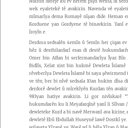
Nikitin dibêje ku ev herêm piştî wexta, di s
Kedkar
wek eyaletekê tê avakirin. Navenda vê eyaletê
mîmarîya dema Romayê nîşan dide. Heman erd
Derbarê
Korduene yan Gordyene tê binavkirin. Yanî 
malperê
îroyîn e.
de
Derdora sedsalên 4emîn û 5emîn her çiqas ev 
hêz û desthilardarî esas di destê hukumdarên
Omer bin Affan bi serfermandarîya Îyaz Bîn 
Bidlîs, Xelat xist bin hukmê Dewleta Îslamê
rêveberîya Dewleta Îslamê bi saya şêwirmend 
ve tên; ber bi nîvê sedsala 10an hukim dîsa di
derdorê dewlet û mîrekîyên Kurdan tên avakiri
983yan hatiye avakirin. Li gor nivîskarê 
hukumdarên ku li Meyafarqînê yanî li Sîlvan / 
dewleteke Kurd a bi navê Merwanî ava kirine, e
dewletê Ebû Ebdullah Huseynê lawê Dostkî ye. Le
wilayeta Xîzanê ye. Warê wî li hêla Xîzan û M