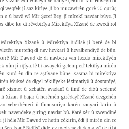
ê mîrê Xîzanê Mîr Huseyn ve hatîye çêkirin. Mîr Huseyn di
qî weqfek jî saz kirîye. Ji bo mucawirên gorê 50 qurûş
an e û bavê wî Mîr Şeref Beg jî mîrekî navdar bûye. Ji
as dibe ku di rêvebirîya Mîrektîya Xîzanê de xwedî rol
îrektîya Xîzanê û Mîrektîya Bidlîsê ji berê de bi
letên muttefîq di nav hevkarî û hevalbendîyê de bûn.
urê Mîr Dawud de di navbera van herdu mîrektîyên
k xûn jî rijîya, lê bi awayekî gelemperî tekilîya mîrên
ên Kurd ên din re aştîyane bûne. Xasma bi mîrektîya
rên Muksê de digel têkilîyeke lêzimatîyê û dostanîyê,
barê xizmet û xebatên avadanî û ilmî de dibû sedemê
î, li Xîzan û bajar û herêmên girêdayî Xîzanê dezgehên
an veberhênerî û fînansorîya karên zanyarî kirin û
 wek navendeke girîng navdar bû. Karê xêr û xwendinê
i hêla Mîr Dawud ve hatin çêkirin, êdî ji mîrên din re
Şerefxanê Bidlîsî dide, ev medrese di dema wî de jî bi