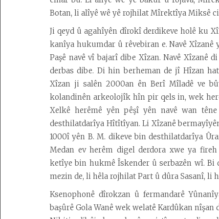
Dîrok
Botan, li alîyê wê yê rojhilat Mîrektîya Miksê ci
Çand
û
Ji qeyd û agahîyên dîrokî derdikeve holê ku Xî
Huner
kanîya hukumdar û rêvebiran e. Navê Xîzanê yê
Paşê navê vî bajarî dibe Xîzan. Navê Xîzanê d
Wêje
derbas dibe. Di hin berheman de jî Hîzan hat
Kurdolojî
Xîzan ji salên 2000an ên Berî Mîladê ve bû
kolandinên arkeolojîk hîn pir qels in, wek her
Vîdeo
Xelkê herêmê yên pêşî yên navê wan têne 
Erdnîgarî
desthilatdarîya Hîtîtîyan. Li Xîzanê bermayîyên
1000î yên B. M. dikeve bin desthilatdarîya Ûr
Medan ev herêm digel derdora xwe ya fireh 
Desteya
ketîye bin hukmê Îskender û serbazên wî. Bi
Amadekarîyê
mezin de, li hêla rojhilat Part û dûra Sasanî, li 
Têkilî
Ksenophonê dîrokzan û fermandarê Yûnanîya
başûrê Gola Wanê wek welatê Kardûkan nîşan di
Armanc