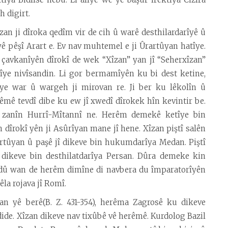
h digirt.
zan ji dîroka qedîm vir de cih û warê desthilardarîyê û
 pêşî Arart e. Ev nav muhtemel e ji Ûrartûyan hatîye.
i çavkanîyên dîrokî de wek “Xîzan” yan jî “Seherxîzan”
îye nivîsandin. Li gor bermamîyên ku bi dest ketine,
ye war û wargeh ji mirovan re. Ji ber ku lêkolîn û
êmê tevdî dibe ku ew jî xwedî dîrokek hîn kevintir be.
zanîn Hurrî-Mîtannî ne. Herêm demekê ketîye bin
 dîrokî yên ji Asûrîyan mane jî hene. Xîzan piştî salên
artûyan û paşê jî dikeve bin hukumdarîya Medan. Piştî
dikeve bin desthilatdarîya Persan. Dûra demeke kin
 dû wan de herêm dimîne di navbera du împaratorîyên
hêla rojava jî Romî.
n yê berê(B. Z. 431-354), herêma Zagrosê ku dikeve
de. Xîzan dikeve nav tixûbê vê herêmê. Kurdolog Bazil