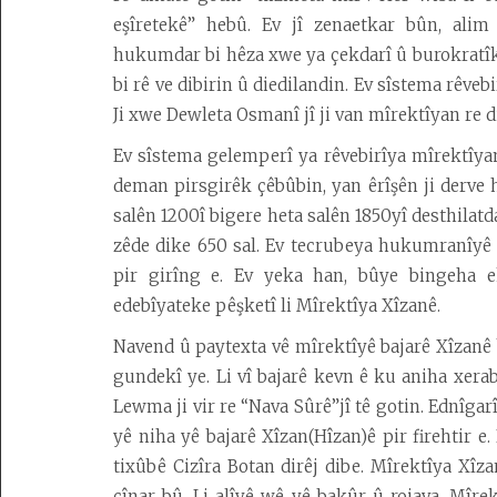
Dîroka
eşîretekê” hebû. Ev jî zenaetkar bûn, ali
1000
hukumdar bi hêza xwe ya çekdarî û burokratîk 
Sala
bi rê ve dibirin û diedilandin. Ev sîstema rêv
Dawî
Ji xwe Dewleta Osmanî jî ji van mîrektîyan r
Dîroka
Ev sîstema gelemperî ya rêvebirîya mîrektîyan
Piştî
deman pirsgirêk çêbûbin, yan êrîşên ji derve ha
Zayînê
salên 1200î bigere heta salên 1850yî desthilatd
(P.Z.)
zêde dike 650 sal. Ev tecrubeya hukumranîyê 
Dîroka
pir girîng e. Ev yeka han, bûye bingeha e
Berî
edebîyateke pêşketî li Mîrektîya Xîzanê.
Zayînê
(B.Z.)
Navend û paytexta vê mîrektîyê bajarê Xîzanê 
gundekî ye. Li vî bajarê kevn ê ku aniha xerab
Kolanên
Arkeolojîk
Lewma ji vir re “Nava Sûrê”jî tê gotin. Ednîgar
yê niha yê bajarê Xîzan(Hîzan)ê pir firehtir e
tixûbê Cizîra Botan dirêj dibe. Mîrektîya Xîz
cînar bû. Li alîyê wê yê bakûr û rojava, Mîrek