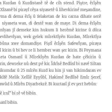
 Kurdan û Kurdistanê tê de cih stend. Piştre, êrîşên
zanê bi pirayî rêya siyasetê û lihevkirinê meşandine,
ma di dema êrîş û felaketan de ku carna dihate serê
û siyaseta wan, di destê wan de maye. Di dema êrîşên
îyan jî demeke kin hukum li herêmê kirine û dûra
tevlihevîyan, wek gelek mîrektîyên Kurdan, Mîrektîya
ebûna xwe domandiye. Piştî êrîşên Safewîyan, piraya
kirin û bi hev re li hember wan şer kirin. Bi Peymana
eta Osmanî û Mîrekîyên Kurdan de hate çêkirin û
n, dewreke nû dest pê kir. Îdrîsê Bedlisî bi navê Siltan
hikumdar û 25 mîrên Kurd ku hin ji van hikimdaran ev
îfê Melik Xelîlê Eyyûbî, Hakimê Bedlîsê Emîr Şeref,
ûd û Mîrên Diyarbekrê. Bi kurtasî jî ev şert hebûn:
irsî” bi rê vê bibin.
anî bibin.