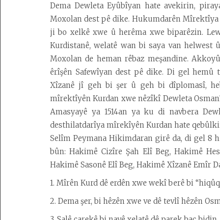
Dema Dewleta Eyûbîyan hate avekirin, piraya
Moxolan dest pê dike. Hukumdarên Mîrektîya Xî
ji bo xelkê xwe û herêma xwe biparêzin. Lew
Kurdistanê, welatê wan bi saya van helwest 
Moxolan de heman rêbaz meşandine. Akkoyûn
êrîşên Safewîyan dest pê dike. Di gel hemû 
Xîzanê jî geh bi şer û geh bi dîplomasî, h
mîrektîyên Kurdan xwe nêzîkî Dewleta Osmanî 
Amasyayê ya 1514an ya ku di navbera Dewl
desthilatdarîya mîrekîyên Kurdan hate qebûlkiri
Selîm Peymana Hikimdaran girê da, di gel 8 
bûn: Hakimê Cizîre Şah Elî Beg, Hakimê Hesk
Hakimê Sasonê Elî Beg, Hakimê Xîzanê Emîr Daw
1. Mîrên Kurd dê erdên xwe wekî berê bi “hiqûqê 
2. Dema şer, bi hêzên xwe ve dê tevlî hêzên Osm
3. Salê carekê bi navê xelatê dê parek bac bidin.