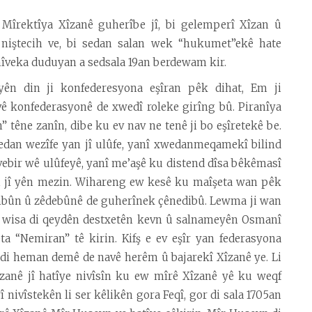
a Mîrektîya Xîzanê guherîbe jî, bi gelemperî Xîzan û
niştecih ve, bi sedan salan wek “hukumet”ekê hate
 nîveka duduyan a sedsala 19an berdewam kir.
ên din ji konfederesyona eşîran pêk dihat, Em ji
ê konfederasyonê de xwedî roleke girîng bû. Piranîya
 têne zanîn, dibe ku ev nav ne tenê ji bo eşîretekê be.
edan wezîfe yan jî ulûfe, yanî xwedanmeqamekî bilind
 rêvebir wê ulûfeyê, yanî me’aşê ku distend dîsa bêkêmasî
 çi jî yên mezin. Wihareng ew kesê ku maîşeta wan pêk
êmbûn û zêdebûnê de guherînek çênedibû. Lewma ji wan
er wisa di qeydên destxetên kevn û salnameyên Osmanî
eta “Nemiran” tê kirin. Kifş e ev eşîr yan federasyona
v di heman demê de navê herêm û bajarekî Xîzanê ye. Li
îzanê jî hatîye nivîsîn ku ew mîrê Xîzanê yê ku weqf
rî nivîstekên li ser kêlikên gora Feqî, gor di sala 1705an