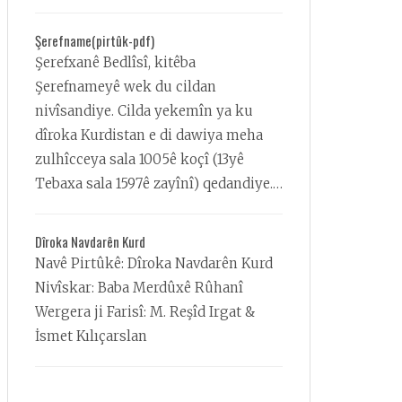
ŞEREFNAMEyê ye û di beşek vê
kitêbê de di derbarê xwe û malbata
Şerefname(pirtûk-pdf)
xwe, e
Şerefxanê Bedlîsî, kitêba
Şerefnameyê wek du cildan
nivîsandiye. Cilda yekemîn ya ku
dîroka Kurdistan e di dawiya meha
zulhîcceya sala 1005ê koçî (13yê
Tebaxa sala 1597ê zayînî) qedandiye.
Nusxeya destxeta Şerefxan bi xwe bi
Farisî ye, 246 rûpel e û niha di
Dîroka Navdarên Kurd
Kitêbxaneya Bodleian a Zanîngeha
Navê Pirtûkê: Dîroka Navdarên Kurd
Oxfordê de, di bin reqema 312an de
Nivîskar: Baba Merdûxê Rûhanî
qeyitkirî ye. Bi bîst tabloyên bi nirx
Wergera ji Farisî: M. Reşîd Irgat &
yê ku wî bixwe çêkirine hatiye
İsmet Kılıçarslan
xemilandin û her yek ji wan tabloyan
bûyerek dîrokî îzah dike. Şerefxan,
nivîsandina cilda duduyan jî di meha