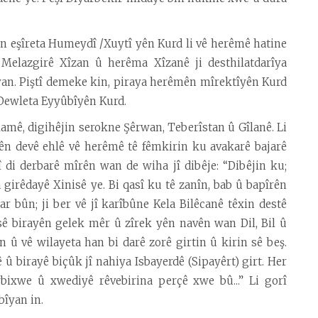
n eşîreta Humeydî /Xuytî yên Kurd li vê herêmê hatine
ê Melazgirê Xîzan û herêma Xîzanê ji desthilatdarîya
an. Piştî demeke kin, piraya herêmên mîrektîyên Kurd
Dewleta Eyyûbîyên Kurd.
lamê, digihêjin serokne Şêrwan, Teberîstan û Gîlanê. Li
tên devê ehlê vê herêmê tê fêmkirin ku avakarê bajarê
 di derbarê mîrên wan de wiha jî dibêje: “Dibêjin ku;
girêdayê Xinisê ye. Bi qasî ku tê zanîn, bab û bapîrên
r bûn; ji ber vê jî karîbûne Kela Bilêcanê têxin destê
sê birayên gelek mêr û zîrek yên navên wan Dil, Bil û
n û vê wilayeta han bi darê zorê girtin û kirin sê beş.
û birayê biçûk jî nahiya Isbayerdê (Sipayêrt) girt. Her
ixwe û xwediyê rêvebirina perçê xwe bû...” Li gorî
bîyan in.