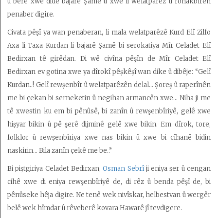
û berê xwe dide bajarê Şamê û xwe li welatparêz û ronakbîrên
penaber digire.
Civata pêşî ya wan penaberan, li mala welatparêzê Kurd Elî Zilfo
Axa li Taxa Kurdan li bajarê Şamê bi serokatiya Mîr Celadet Elî
Bedirxan tê girêdan. Di wê civîna pêşîn de Mîr Celadet Elî
Bedirxan ev gotina xwe ya dîrokî pêşkêşî wan dike û dibêje: “Gelî
Kurdan..! Gelî rewşenbîr û welatparêzên delal… Şoreş û raperînên
me bi çekan bi serneketin û negihan armancên xwe… Niha ji me
tê xwestin ku em bi pênûsê, bi zanîn û rewşenbîriyê, gelê xwe
hişyar bikin û pê şerê dijminê gelê xwe bikin. Em dîrok, tore,
folklor û rewşenbîriya xwe nas bikin û xwe bi cîhanê bidin
naskirin… Bila zanîn çekê me be..”
Bi piştgiriya Celadet Bedirxan,
Osman Sebrî
ji eniya şer û cengan
cihê xwe di eniya rewşenbîriyê de, di rêz û benda pêşî de, bi
pênûseke hêja digire. Ne tenê wek nivîskar, helbestvan û wergêr
belê wek hîmdar û rêveberê kovara Hawarê jî tevdigere.