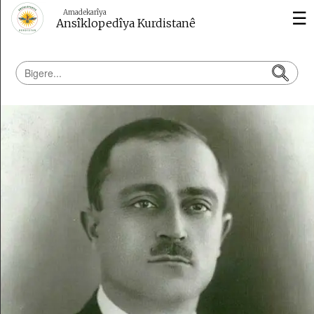
☰
Amadekarîya
Ansîklopedîya Kurdistanê
Dîrok
Çand
û
Huner
Wêje
Kurdolojî
Vîdeo
Erdnîgarî