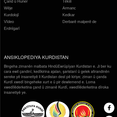
Çand û Huner
Têkilî
Wêje
Armanc
Kurdolojî
Kedkar
Vîdeo
Derbarê malperê de
Erdnîgarî
ANSIKLOPEDIYA KURDISTAN
Bingeha zimanên malbata HindûEwrûpîyan Kurdistan e. Ji ber ku
cara ewil çandinî, kedîkirina ajalan, şaristanî û gelek afirandinên
sereke yê insanetiyê li Kurdistan dest pê kiriye; ziman û çanda
Kurdî xwedî bingeheke xurt e û pir dewlemend e. Loma
xwedîlêderketina çand û zimanê Kurdî, xwedîlêderketina dîroka
insanetiyê ye.