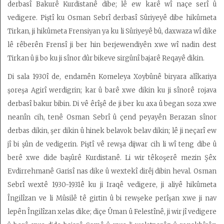
derbasî Bakurê Kurdistanê dibe; lê ew karê wî naçe serî û
vedigere. Piştî ku Osman Sebrî derbasî Sûriyeyê dibe hikûmeta
Tirkan, ji hikûmeta Frensiyan ya ku li Sûriyeyê bû, daxwaza wî dike
lê rêberên Frensî ji ber hin berjewendiyên xwe wî nadin dest
Tirkan û ji bo ku ji sînor dûr bikeve sirgûnî bajarê Reqayê dikin.
Di sala 1930î de, endamên Komeleya Xoybûnê biryara alîkariya
şoreşa Agirî werdigrin; kar û barê xwe dikin ku ji sînorê rojava
derbasî bakur bibin. Di vê êrîşê de ji ber ku axa û began soza xwe
neanîn cih, tenê Osman Sebrî û çend peyayên Berazan sînor
derbas dikin, şer dikin û hinek belavok belav dikin; lê ji neçarî ew
jî bi şûn de vedigerin. Piştî vê rewşa dijwar cih li wî teng dibe û
berê xwe dide başûrê Kurdistanê. Li wir têkoşerê mezin Şêx
Evdirrehmanê Garisî nas dike û wextekî dirêj dibin heval. Osman
Sebrî wextê 1930-1931ê ku ji Iraqê vedigere, ji aliyê hikûmeta
Îngilîzan ve li Mûsilê tê girtin û bi rewşeke perîşan xwe ji nav
lepên Îngilîzan xelas dike; diçe Ûman û Felestînê, ji wir jî vedigere