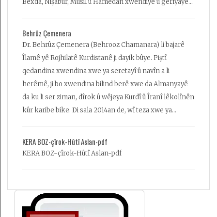
Bexda, Nîşabûr, Mûsil û Hamedan xwendiye û gerîyaye...
Behrûz Çemenera
Dr. Behrûz Çemenera (Behrooz Chamanara) li bajarê
Îlamê yê Rojhilatê Kurdistanê ji dayik bûye. Piştî
qedandina xwendina xwe ya seretayî û navîn a li
herêmê, ji bo xwendina bilind berê xwe da Almanyayê
da ku li ser ziman, dîrok û wêjeya Kurdî û Îranî lêkolînên
kûr karibe bike. Di sala 2014an de, wî teza xwe ya
doktorayê ya bi navê ‘Şahnameya Kurdî û Wateyên wê
yên Edebî û Olî’ (The Kurdish Shahnama and its
KERA BOZ-çîrok-Hûtî Aslan-pdf
Religious and Literary Implications) ji Enstîtuya
KERA BOZ-çîrok-Hûtî Aslan-pdf
Lêkolînên Îranî ya li Zanîngeha Georg-August a
Göttingenê bi serkeftî wergirt...