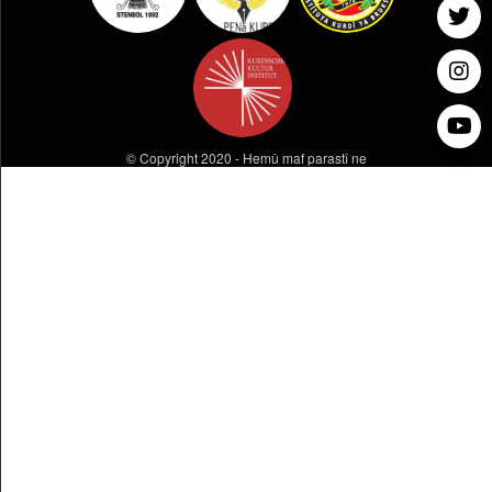
© Copyright 2020 - Hemû maf parastî ne