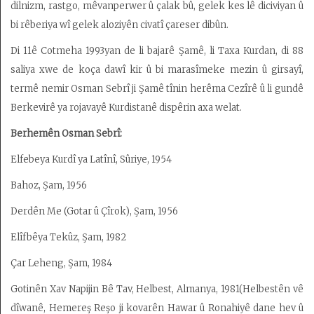
dilnizm, rastgo, mêvanperwer û çalak bû, gelek kes lê diciviyan û
bi rêberiya wî gelek aloziyên civatî çareser dibûn.
Di 11ê Cotmeha 1993yan de li bajarê Şamê, li Taxa Kurdan, di 88
saliya xwe de koça dawî kir û bi marasîmeke mezin û girsayî,
termê nemir Osman Sebrî ji Şamê tînin herêma Cezîrê û li gundê
Berkevirê ya rojavayê Kurdistanê dispêrin axa welat.
Berhemên Osman Sebrî:
Elfebeya Kurdî ya Latînî, Sûriye, 1954
Bahoz, Şam, 1956
Derdên Me (Gotar û Çîrok), Şam, 1956
Elîfbêya Tekûz, Şam, 1982
Çar Leheng, Şam, 1984
Gotinên Xav Napijin Bê Tav, Helbest, Almanya, 1981(Helbestên vê
dîwanê, Hemereş Reşo ji kovarên Hawar û Ronahiyê dane hev û