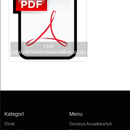
f-141-
184901657263727d9c673490.55263352.p
Kategorî
Menu
Dîrok
Desteya Amadekarîyê