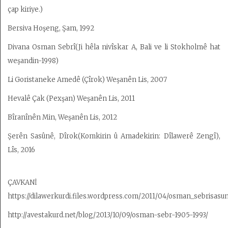
çap kiriye.)
Bersiva Hoşeng, Şam, 1992
Divana Osman Sebrî(Ji hêla nivîskar A, Bali ve li Stokholmê hat
weşandin-1998)
Li Goristaneke Amedê (Çîrok) Weşanên Lis, 2007
Hevalê Çak (Pexşan) Weşanên Lis, 2011
Bîranînên Min, Weşanên Lis, 2012
Şerên Sasûnê, Dîrok(Komkirin û Amadekirin: Dîlawerê Zengî),
Lîs, 2016
ÇAVKANİ
https://dilawerkurdi.files.wordpress.com/2011/04/osman_sebrisasun
http://avestakurd.net/blog/2013/10/09/osman-sebr-1905-1993/