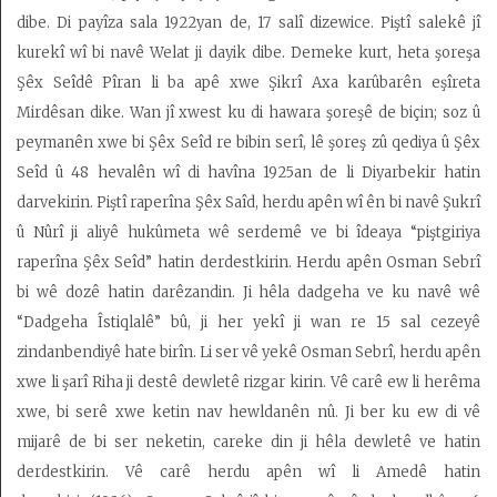
dibe. Di payîza sala 1922yan de, 17 salî dizewice. Piştî salekê jî
kurekî wî bi navê Welat ji dayik dibe. Demeke kurt, heta şoreşa
Şêx Seîdê Pîran li ba apê xwe Şikrî Axa karûbarên eşîreta
Mirdêsan dike. Wan jî xwest ku di hawara şoreşê de biçin; soz û
peymanên xwe bi Şêx Seîd re bibin serî, lê şoreş zû qediya û Şêx
Seîd û 48 hevalên wî di havîna 1925an de li Diyarbekir hatin
darvekirin. Piştî raperîna Şêx Saîd, herdu apên wî ên bi navê Şukrî
û Nûrî ji aliyê hukûmeta wê serdemê ve bi îdeaya “piştgiriya
raperîna Şêx Seîd” hatin derdestkirin. Herdu apên Osman Sebrî
bi wê dozê hatin darêzandin. Ji hêla dadgeha ve ku navê wê
“Dadgeha Îstiqlalê” bû, ji her yekî ji wan re 15 sal cezeyê
zindanbendiyê hate birîn. Li ser vê yekê Osman Sebrî, herdu apên
xwe li şarî Riha ji destê dewletê rizgar kirin. Vê carê ew li herêma
xwe, bi serê xwe ketin nav hewldanên nû. Ji ber ku ew di vê
mijarê de bi ser neketin, careke din ji hêla dewletê ve hatin
derdestkirin. Vê carê herdu apên wî li Amedê hatin