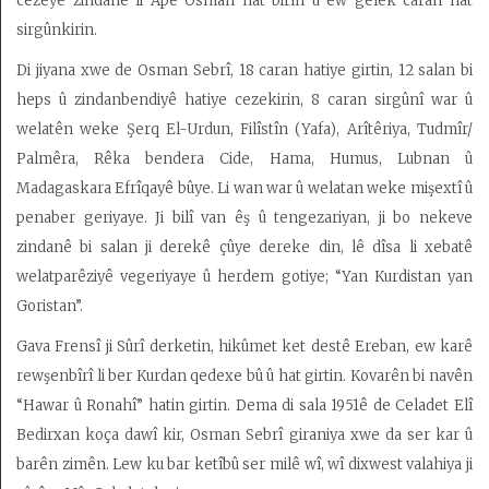
cezeyê zindanê li Apê Osman hat birîn û ew gelek caran hat
sirgûnkirin.
Di jiyana xwe de Osman Sebrî, 18 caran hatiye girtin, 12 salan bi
heps û zindanbendiyê hatiye cezekirin, 8 caran sirgûnî war û
welatên weke Şerq El-Urdun, Filîstîn (Yafa), Arîtêriya, Tudmîr/
Palmêra, Rêka bendera Cide, Hama, Humus, Lubnan û
Madagaskara Efrîqayê bûye. Li wan war û welatan weke mişextî û
penaber geriyaye. Ji bilî van êş û tengezariyan, ji bo nekeve
zindanê bi salan ji derekê çûye dereke din, lê dîsa li xebatê
welatparêziyê vegeriyaye û herdem gotiye; “Yan Kurdistan yan
Goristan”.
Gava Frensî ji Sûrî derketin, hikûmet ket destê Ereban, ew karê
rewşenbîrî li ber Kurdan qedexe bû û hat girtin. Kovarên bi navên
“Hawar û Ronahî” hatin girtin. Dema di sala 1951ê de Celadet Elî
Bedirxan koça dawî kir, Osman Sebrî giraniya xwe da ser kar û
barên zimên. Lew ku bar ketîbû ser milê wî, wî dixwest valahiya ji