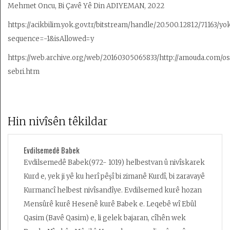
Mehmet Oncu, Bi Çavê Yê Din ADIYEMAN, 2022
https://acikbilim.yok.gov.tr/bitstream/handle/20.500.12812/71163/yo
sequence=-1&isAllowed=y
https://web.archive.org/web/20160305065833/http://amouda.com/
sebri.htm
Hin nivîsên têkildar
Evdilsemedê Babek
Evdilsemedê Babek(972- 1019) helbestvan û nivîskarek
Kurd e, yek ji yê ku herî pêşî bi zimanê Kurdî, bi zaravayê
Kurmancî helbest nivîsandîye. Evdilsemed kurê hozan
Mensûrê kurê Hesenê kurê Babek e. Leqebê wî Ebûl
Qasim (Bavê Qasim) e, li gelek bajaran, cîhên wek