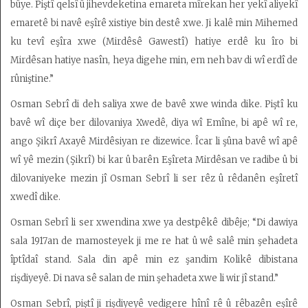
bûye. Piştî qelsî û jihevdeketina emareta mîrekan her yekî aliyekî
emaretê bi navê eşîrê xistiye bin destê xwe. Ji kalê min Mihemed
ku tevî eşîra xwe (Mirdêsê Gawestî) hatiye erdê ku îro bi
Mirdêsan hatiye nasîn, heya digehe min, em neh bav di wî erdî de
rûniştine.”
Osman Sebrî di deh saliya xwe de bavê xwe winda dike. Piştî ku
bavê wî diçe ber dilovaniya Xwedê, diya wî Emîne, bi apê wî re,
ango Şikrî Axayê Mirdêsiyan re dizewice. Îcar li şûna bavê wî apê
wî yê mezin (Şikrî) bi kar û barên Eşîreta Mirdêsan ve radibe û bi
dilovaniyeke mezin jî Osman Sebrî li ser rêz û rêdanên eşîretî
xwedî dike.
Osman Sebrî li ser xwendina xwe ya destpêkê dibêje; “Di dawiya
sala 1917an de mamosteyek ji me re hat û wê salê min şehadeta
îptîdaî stand. Sala din apê min ez şandim Kolikê dibistana
rişdiyeyê. Di nava sê salan de min şehadeta xwe li wir jî stand.”
Osman Sebrî, piştî ji rişdiyeyê vedigere hînî rê û rêbazên eşîrê