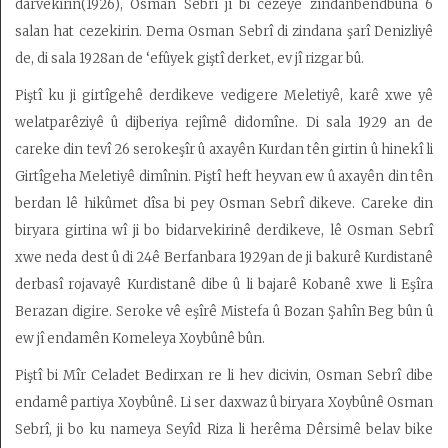
darvekirin(1926), Osman Sebrî jî bi cezeyê zîndanbendbûna 6
salan hat cezekirin. Dema Osman Sebrî di zindana şarî Denizliyê
de, di sala 1928an de ‘efûyek giştî derket, ev jî rizgar bû.
Piştî ku ji girtîgehê derdikeve vedigere Meletiyê, karê xwe yê
welatparêziyê û dijberiya rejîmê didomîne. Di sala 1929 an de
careke din tevî 26 serokeşîr û axayên Kurdan tên girtin û hinekî li
Girtîgeha Meletiyê dimînin. Piştî heft heyvan ew û axayên din tên
berdan lê hikûmet dîsa bi pey Osman Sebrî dikeve. Careke din
biryara girtina wî ji bo bidarvekirinê derdikeve, lê Osman Sebrî
xwe neda dest û di 24ê Berfanbara 1929an de ji bakurê Kurdistanê
derbasî rojavayê Kurdistanê dibe û li bajarê Kobanê xwe li Eşîra
Berazan digire. Seroke vê eşîrê Mistefa û Bozan Şahîn Beg bûn û
ew jî endamên Komeleya Xoybûnê bûn.
Piştî bi Mîr Celadet Bedirxan re li hev dicivin, Osman Sebrî dibe
endamê partiya Xoybûnê. Li ser daxwaz û biryara Xoybûnê Osman
Sebrî, ji bo ku nameya Seyîd Riza li herêma Dêrsimê belav bike