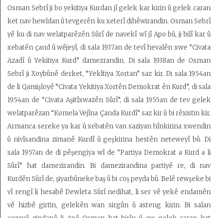
Osman Sebrî ji bo yekitiya Kurdan jî gelek kar kirin û gelek caran
ket nav hewldan û tevgerên ku xeterî dihêwirandin. Osman Sebrî
yê ku di nav welatparêzên Sûrî de navekî wî jî Apo bû, ji bilî kar û
xebatên çand û wêjeyî, di sala 1937an de tevî hevalên xwe “Civata
Azadî û Yekitiya Kurd” damezrandin. Di sala 1938an de Osman
Sebrî ji Xoybûnê derket, “Yekîtiya Xortan” saz kir. Di sala 1954an
de li Qamişloyê “Civata Yekitiya Xortên Demokrat ên Kurd”, di sala
1954an de “Civata Aşitîxwazên Sûrî”, di sala 1955an de tev gelek
welatparêzan “Komela Vejîna Çanda Kurdî” saz kir û bi rêxistin kir.
Armanca sereke ya kar û xebatên van saziyan hînkirina xwendin
û nivîsandina zimanê Kurdî û geşkirina hestên neteweyî bû. Di
sala 1957an de di pêşengiya wî de “Partiya Demokrat a Kurd a li
Sûrî” hat damezirandin. Bi damezirandina partiyê re, di nav
Kurdên Sûrî de, şiyarbûneke baş û bi coş peyda bû. Belê rewşeke bi
vî rengî li hesabê Dewleta Sûrî nedihat, li ser vê yekê endamên
vê hizbê girtin, gelekên wan sirgûn û asteng kirin. Bi salan