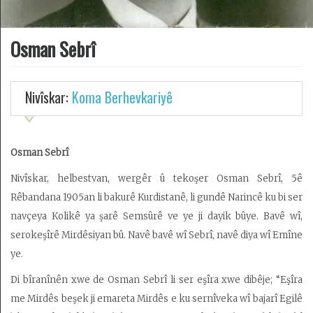
Osman Sebrî
Desteya
Amadekarîyê
Têkilî
Nivîskar:
Koma Berhevkariyê
Armanc
Kedkar
Osman Sebrî
Nivîskar, helbestvan, wergêr û tekoşer Osman Sebrî, 5ê
Derbarê
malperê
Rêbandana 1905an li bakurê Kurdistanê, li gundê Narincê ku bi ser
de
navçeya Kolikê ya şarê Semsûrê ve ye ji dayik bûye. Bavê wî,
serokeşîrê Mirdêsiyan bû. Navê bavê wî Sebrî, navê diya wî Emîne
ye.
Di bîranînên xwe de Osman Sebrî li ser eşîra xwe dibêje; “Eşîra
me Mirdês beşek ji emareta Mirdês e ku sernîveka wî bajarî Egilê