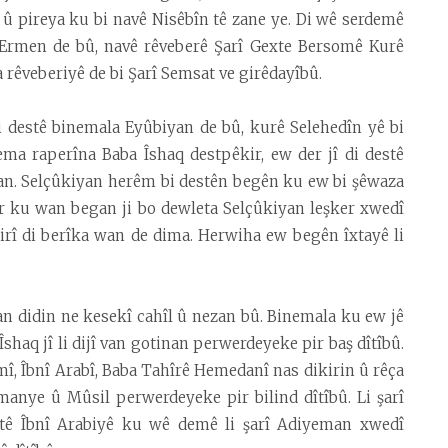
 û pireya ku bi navê Nisêbîn tê zane ye. Di wê serdemê
e Ermen de bû, navê rêveberê Şarî Gexte Bersomê Kurê
a rêveberiyê de bi Şarî Semsat ve girêdayîbû.
i destê binemala Eyûbiyan de bû, kurê Selehedîn yê bi
ma raperîna Baba Îshaq destpêkir, ew der jî di destê
yan. Selçûkiyan herêm bi destên begên ku ew bi şêwaza
ber ku wan began ji bo dewleta Selçûkiyan leşker xwedî
irî di berîka wan de dima. Herwiha ew begên îxtayê li
n didin ne kesekî cahîl û nezan bû. Binemala ku ew jê
haq jî li dijî van gotinan perwerdeyeke pir baş dîtîbû.
î, Îbnî Arabî, Baba Tahîrê Hemedanî nas dikirin û rêça
manye û Mûsil perwerdeyeke pir bilind dîtîbû. Li şarî
stê Îbnî Arabiyê ku wê demê li şarî Adiyeman xwedî