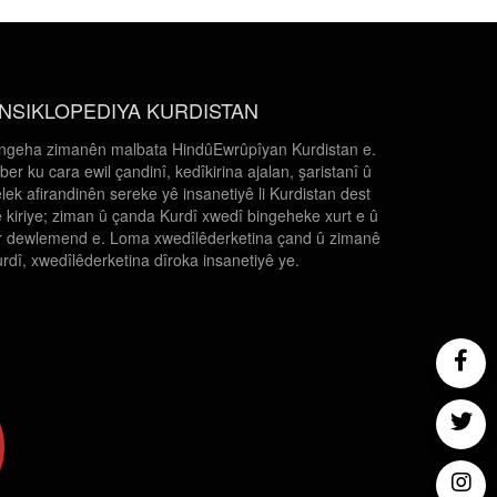
NSIKLOPEDIYA KURDISTAN
ngeha zimanên malbata HindûEwrûpîyan Kurdistan e.
 ber ku cara ewil çandinî, kedîkirina ajalan, şaristanî û
lek afirandinên sereke yê insanetiyê li Kurdistan dest
 kiriye; ziman û çanda Kurdî xwedî bingeheke xurt e û
r dewlemend e. Loma xwedîlêderketina çand û zimanê
rdî, xwedîlêderketina dîroka insanetiyê ye.