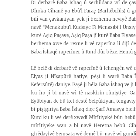
Dîrok
Di derbarê Baba Îshaq û serhildana wî de ç
Dîroka Cîhanê ya Ebû’l Faraç (Barhêbrîûs) û g
Çand
û
bilî van çavkaniyan yek jî berhema neviyê Ba
Huner
navê “Menakubu’l Kudsıye Fi Menasıbi’l Ünsıye
kurê Aşiq Paşaye, Aşiq Paşa jî kurê Baba Elyase
Wêje
berhema xwe de rexne li vê raperîna li dijî de
Kurdolojî
Baba Îshaqê raperîner û Kurd dûr bêxe. Hemû g
Vîdeo
Lê belê di derbarê vê raperînê û lehengên wê 
Erdnîgarî
Elyas ji Nîşapûrê hatiye, pêşî li warê Baba
Kefersûtê) daniye. Paşê ji hêla Baba Îshaq ve j
ku îro jî bi navê wî tê naskirin rûniştiye.
Desteya
Eyûbiyan de bû ket destê Selçûkiyan, tengaviyên
Amadekarîyê
bi piştgiriya Baba Îshaq diçe Şarî Amasya bic
Kurd ku li wê derê xwedî Mîrîtiyekê bûn hebû
Têkilî
mîrîtiyeke wan a bi navê Heretna hebû. Cih
Armanc
girêdayiyê Semsata wê demê bû, navê wî gundî 