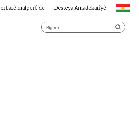
erbarê malperê de
Desteya Amadekarîyê