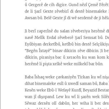
û Gergerê de cih digire. Gund nêzî Çemê Fêrêt
Kedkar
de li Şarî Gexte rêvebirî di destê binemalek
Derbarê
Awsan bû. Belê Gexte jî di wê serdemê de ji hêl
malperê
de
Ji berî raperînê du salan rêveberiya herêmê d
navê Melîk Evdal rêveberê Şarî Semsat bû. De
Eyûbiyan derketîbû, ketîbû bin destê Selçûki
“Begên Îxtayê” binav dikirin rêve dibirin. Ji 
dikirin, piraniya bac û xeracên ku wan kom k
herêmê li pişta xelkê weke milkekî bar bûn.
Baba Îshaq weke çavkaniyên Tirkan ku wî nişa
dihat binemaleke esîl û xwedî saman bû, Baba Îs
Kesên weke Ebû-l Wefayê Kurdî, Beyazid Bestam
wan jî dişopand. Lew ku wî li şarên wek Silê
Sêwaz dersên olî dabûn, her wiha li ber de