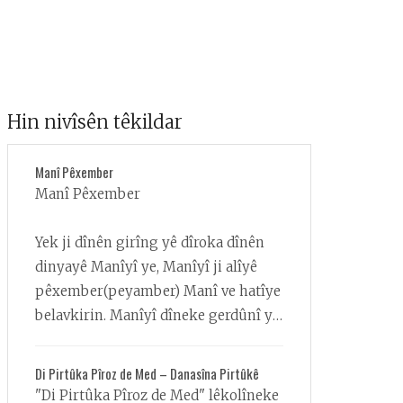
Hin nivîsên têkildar
Manî Pêxember
Manî Pêxember
Yek ji dînên girîng yê dîroka dînên
dinyayê Manîyî ye, Manîyî ji alîyê
pêxember(peyamber) Manî ve hatîye
belavkirin. Manîyî dîneke gerdûnî ye,
yanî ji hemû insanan re ye, armanca
vî dînî insana ji xerabîyê dûr bixe û
Di Pirtûka Pîroz de Med – Danasîna Pirtûkê
wan biparêze. Manî yê weke
"Di Pirtûka Pîroz de Med" lêkolîneke