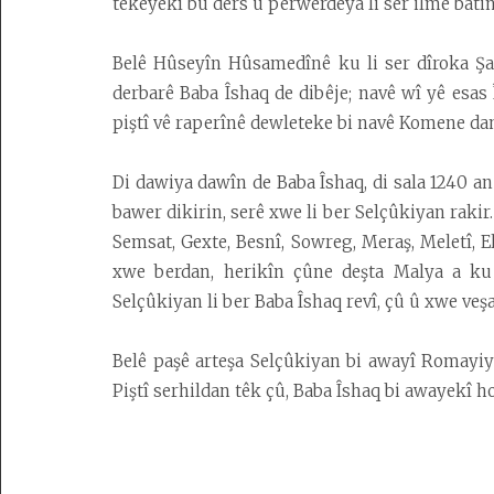
tekeyekî bû ders û perwerdeya li ser ilmê batin
Belê Hûseyîn Hûsamedînê ku li ser dîroka Şa
derbarê Baba Îshaq de dibêje; navê wî yê esas
piştî vê raperînê dewleteke bi navê Komene da
Di dawiya dawîn de Baba Îshaq, di sala 1240 an
bawer dikirin, serê xwe li ber Selçûkiyan raki
Semsat, Gexte, Besnî, Sowreg, Meraş, Meletî, 
xwe berdan, herikîn çûne deşta Malya a ku 
Selçûkiyan li ber Baba Îshaq revî, çû û xwe veşa
Belê paşê arteşa Selçûkiyan bi awayî Romayiy
Piştî serhildan têk çû, Baba Îshaq bi awayekî h