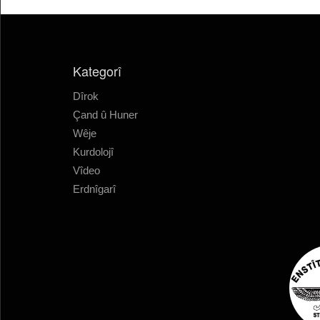
Kategorî
Dîrok
Çand û Huner
Wêje
Kurdolojî
Vîdeo
Erdnîgarî