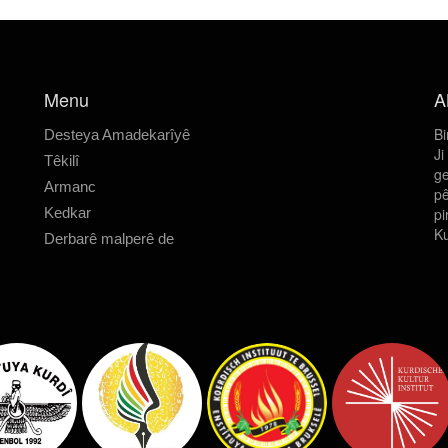
Menu
A
Bi
Desteya Amadekarîyê
Ji
Têkilî
ge
Armanc
pê
Kedkar
pi
Ku
Derbarê malperê de