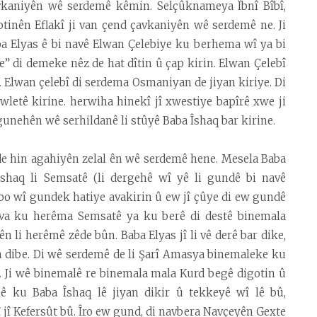
avkaniyên wê serdemê kêmin. Selçûknameya Îbnî Bîbî,
otinên Eflakî ji van çend çavkaniyên wê serdemê ne. Ji
ba Elyas ê bi navê Elwan Çelebiye ku berhema wî ya bi
” di demeke nêz de hat dîtin û çap kirin. Elwan Çelebî
. Elwan çelebî di serdema Osmaniyan de jiyan kiriye. Di
wletê kirine. herwiha hinekî jî xwestiye bapîrê xwe ji
unehên wê serhildanê li stûyê Baba Îshaq bar kirine.
de hin agahiyên zelal ên wê serdemê hene. Mesela Baba
 Îshaq li Semsatê (li dergehê wî yê li gundê bi navê
i bo wî gundek hatiye avakirin û ew jî çûye di ew gundê
 Gava ku herêma Semsatê ya ku berê di destê binemala
 li herêmê zêde bûn. Baba Elyas jî li vê derê bar dike,
ih dibe. Di wê serdemê de li Şarî Amasya binemaleke ku
. Ji wê binemalê re binemala mala Kurd begê digotin û
ê ku Baba Îshaq lê jiyan dikir û tekkeyê wî lê bû,
jî Kefersût bû. Îro ew gund, di navbera Navçeyên Gexte