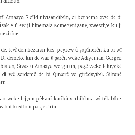
î dîtîbûn.
rî Amasya 5 cîld nivîsandîbûn, di berhema xwe de di
 Îzak e û ew ji binemala Komegeniyane, xwestiye ku ji
mezirîne.
 de, tevî deh hezaran kes, peyrew û şopînerên ku bi wî
r. Di demeke kin de war û şarên weke Adiyeman, Gerger,
Elbistan, Sivas û Amasya wergirtin, paşê weke lêhiyekê
di wê serdemê de bi Qirşarê ve girêdayîbû. Siltanê
rt.
an weke lejyon pêkanî karîbû serhildana wî têk bibe.
ov hat kuştin û parçekirin.