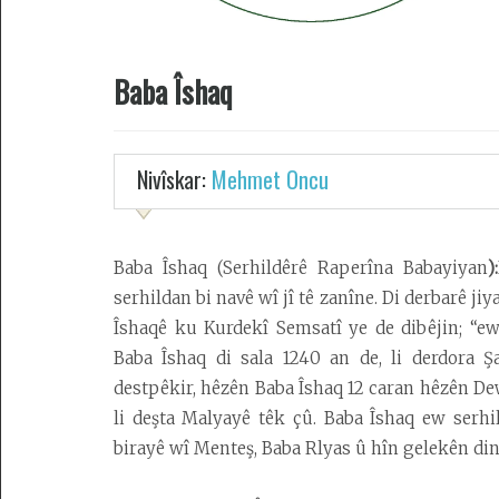
Dîroka
1000
Sala
Baba Îshaq
Dawî
Dîroka
Piştî
Nivîskar:
Mehmet Oncu
Zayînê
(P.Z.)
Dîroka
Baba Îshaq (
Serhildêrê Raperîna Babayiyan
):
Berî
serhildan bi navê wî jî tê zanîne. Di derbarê ji
Zayînê
Îshaqê ku Kurdekî Semsatî ye de dibêjin; “e
(B.Z.)
Baba Îshaq di sala 1240 an de, li derdora Ş
Kolanên
destpêkir, hêzên Baba Îshaq 12 caran hêzên Dew
Arkeolojîk
li deşta Malyayê têk çû. Baba Îshaq ew serh
birayê wî Menteş, Baba Rlyas û hîn gelekên din 