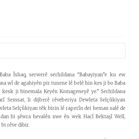
Baba Îshaq, serwerê serhildana “Babayiyan”e ku ew
yana wî de agahiyên pir tunene lê belê hin kes ji bo Baba
w kesk ji binemala Keyên Komageneyê ye.” Serhildana
arî Semsat, li dijberê rêveberiya Dewleta Selçûkiyan
leta Selçûkiyan têk birin lê raperîn dei heman salê de
ildan bi şêwra hevalên xwe ên wek Hacî Bektaşî Welî,
bi rêve dibir.