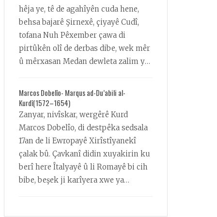
Peyamnêrê Ronahiyê jî hatîye
hêja ye, tê de agahîyên cuda hene,
binavkirin, di derbarê felsefe û
behsa bajarê Şirnexê, çiyayê Cudî,
ramanê xwe de pirtûk nivîsandine,
tofana Nuh Pêxember çawa di
wêne çêkirine, ji bo belavkirina vî
pirtûkên olî de derbas dibe, wek mêr
dînî alîgêrên xwe şandîne gelek
û mêrxasan Medan dewleta zalim ya
welatan; pirtûkên wî wergerandine
Asûrî û Babîlîyan çawa hilweşandine,
gelek zimanan; loma di demeke kin
çawa Cihû ji bindestîyê xelas kirine û
Marcos Dobelîo- Marqus ad-Du’abili al-
de li çar alîyê dinyayê şopdarên wî
ew şandine welatê wan dike; behsa
Kurdî(1572–1654)
zêde bûne...
Magîyan hene, yên ku beşek ji
Zanyar, nivîskar, wergêrê Kurd
Medan in û rêberên Zerdeştîyê ne,
Marcos Dobelîo, di destpêka sedsala
zana û stêrnas in, ew in yê ku cara
17an de li Ewropayê Xirîstîyanekî
ewil ji bo Îsa Pêximber ketine
çalak bû. Çavkanî didin xuyakirin ku
tevgerê... test
berî here Îtalyayê û li Romayê bi cih
bibe, beşek ji karîyera xwe ya
destpêkê li Helebê, li navendeke
rewşenbîrî ya girîng ji bo zanyarî û